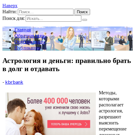
Наверх
Найти:
Поиск для:
Главная
Обратная связь
Опубликовано
Публикации
Астрология и деньги: правильно брать
в долг и отдавать
-
kbrbank
Методы,
которыми
располагает
астрология,
разрешают
выяснить
перемещение
денежных