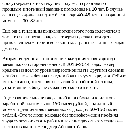
Она утвержает, что в текущем году, если сравнивать с
прошлым, ипотечный заемщик помолодел на 10 лет. В случае
если еще год-два назад это были люди 40–45 лет, то на данный
момент — 30–37 лет.
Еще одна тенденция рынка ипотеки этого года содержится в
том, что фактически каждая четвертая сделка проходит с
привлечением материнского капитала, раньше — лишь каждая
десятая.
Вторая тенденция — понижение ожидания уровня дохода
заемщиков со стороны банков. В 2013–2014 годах размер
кредита зависел от уровня заработной плата, другими словами
чем больше заработная плат, тем больше сумма кредита. Сейчас
же стало ясно, что человек с высокой заработной платом,
утративший работу, не сможет ее скоро отыскать.
Еще сравнительно не так давно банки обожали клиентов с
заработной платом выше 150 тысяч рублей, а на данный
момент предпочитают заемщиков с доходом 50–150 тысяч
рублей. «Это те люди, каковые без трансформации профиля
труда смогут отыскать работу в течение двух-трех месяцев»,—
растолковала топ-менеджер Абсолют-банка.