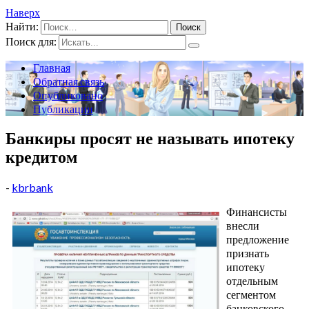
Наверх
Найти:
Поиск для:
Главная
Обратная связь
Опубликовано
Публикации
Банкиры просят не называть ипотеку
кредитом
-
kbrbank
Финансисты
внесли
предложение
признать
ипотеку
отдельным
сегментом
банковского