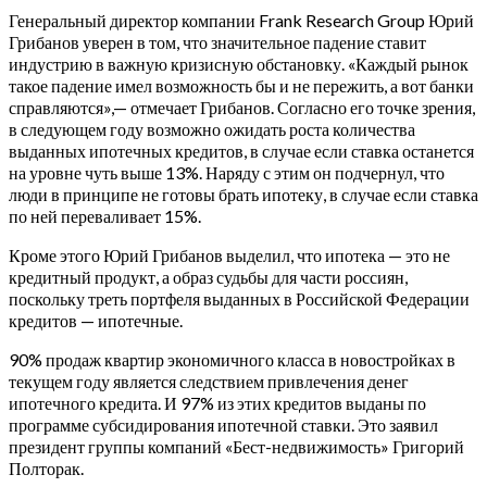
Генеральный директор компании Frank Research Group Юрий
Грибанов уверен в том, что значительное падение ставит
индустрию в важную кризисную обстановку. «Каждый рынок
такое падение имел возможность бы и не пережить, а вот банки
справляются»,— отмечает Грибанов. Согласно его точке зрения,
в следующем году возможно ожидать роста количества
выданных ипотечных кредитов, в случае если ставка останется
на уровне чуть выше 13%.
Наряду с этим он подчернул, что
люди в принципе не готовы брать ипотеку, в случае если ставка
по ней переваливает 15%.
Кроме этого Юрий Грибанов выделил, что ипотека — это не
кредитный продукт, а образ судьбы для части россиян,
поскольку треть портфеля выданных в Российской Федерации
кредитов — ипотечные.
90% продаж квартир экономичного класса в новостройках в
текущем году является следствием привлечения денег
ипотечного кредита. И 97% из этих кредитов выданы по
программе субсидирования ипотечной ставки. Это заявил
президент группы компаний «Бест-недвижимость» Григорий
Полторак.