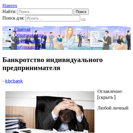
Наверх
Найти:
Поиск для:
Главная
Обратная связь
Опубликовано
Публикации
Банкротство индивидуального
предпринимателя
-
kbrbank
Оглавление:
[скрыть ]
Любой личный