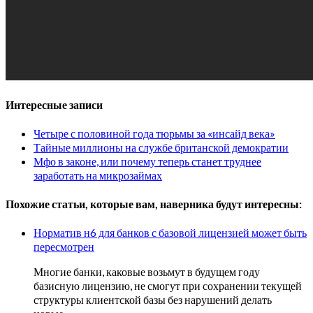
Интересные записи
Четыре с половиной года тюрьмы за «инсайд века»
Тайные миллионы на службе британской демократии
Мфо в законе, или почему теперь станет труднее
заработать на микрозаймах
Похожие статьи, которые вам, наверника будут интересны:
Норматив н6 для банков с базовой лицензией может быть
пересмотрен
Многие банки, каковые возьмут в будущем году
базисную лицензию, не смогут при сохранении текущей
структуры клиентской базы без нарушений делать