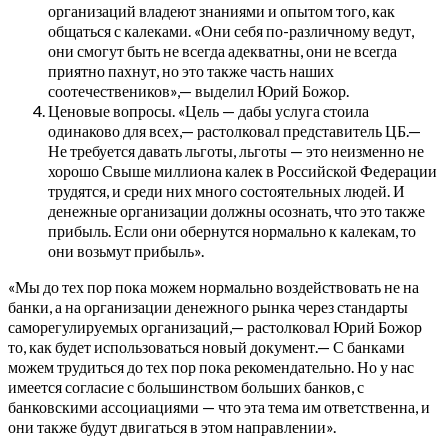
организаций владеют знаниями и опытом того, как
общаться с калеками. «Они себя по-различному ведут,
они смогут быть не всегда адекватны, они не всегда
приятно пахнут, но это также часть наших
соотечествеников»,— выделил Юрий Божор.
Ценовые вопросы. «Цель — дабы услуга стоила
одинаково для всех,— растолковал представитель ЦБ.—
Не требуется давать льготы, льготы — это неизменно не
хорошо Свыше миллиона калек в Российской Федерации
трудятся, и среди них много состоятельных людей. И
денежные организации должны осознать, что это также
прибыль. Если они обернутся нормально к калекам, то
они возьмут прибыль».
«Мы до тех пор пока можем нормально воздействовать не на
банки, а на организации денежного рынка через стандарты
саморегулируемых организаций,— растолковал Юрий Божор
то, как будет использоваться новый документ.— С банками
можем трудиться до тех пор пока рекомендательно. Но у нас
имеется согласие с большинством больших банков, с
банковскими ассоциациями — что эта тема им ответственна, и
они также будут двигаться в этом направлении».