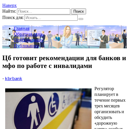
Наверх
Найти:
Поиск для:
Главная
Обратная связь
Опубликовано
Публикации
Цб готовит рекомендации для банков и
мфо по работе с инвалидами
-
kbrbank
Регулятор
планирует в
течение первых
трех месяцев
организовать и
обсудить
«дорожную
карту» особых