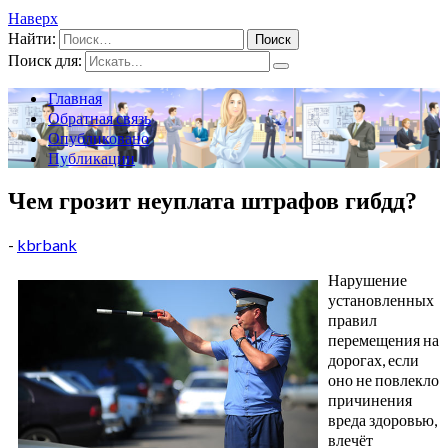
Наверх
Найти:
Поиск для:
Главная
Обратная связь
Опубликовано
Публикации
Чем грозит неуплата штрафов гибдд?
-
kbrbank
Нарушение
установленных
правил
перемещения на
дорогах, если
оно не повлекло
причинения
вреда здоровью,
влечёт