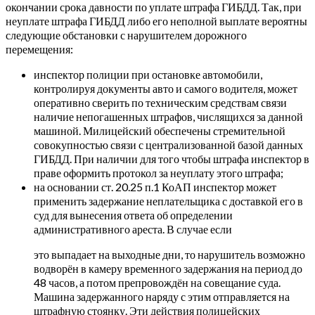
окончании срока давности по уплате штрафа ГИБДД. Так, при
неуплате штрафа ГИБДД либо его неполной выплате вероятны
следующие обстановки с нарушителем дорожного
перемещения:
инспектор полиции при остановке автомобили,
контролируя документы авто и самого водителя, может
оперативно сверить по техническим средствам связи
наличие непогашенных штрафов, числящихся за данной
машиной. Милицейский обеспечены стремительной
совокупностью связи с централизованной базой данных
ГИБДД. При наличии для того чтобы штрафа инспектор в
праве оформить протокол за неуплату этого штрафа;
на основании ст. 20.25 п.1 КоАП инспектор может
применить задержание неплательщика с доставкой его в
суд для вынесения ответа об определении
административного ареста. В случае если
это выпадает на выходные дни, то нарушитель возможно
водворён в камеру временного задержания на период до
48 часов, а потом препровождён на совещание суда.
Машина задержанного наряду с этим отправляется на
штрафную стоянку. Эти действия полицейских