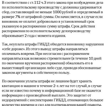
В соответствии с ст.112 ч.3 этого закона при возбуждении дела
по исполнительскому производству с должника удерживается
сбор, составляющий не меньше 1000 рублей и определяемый в
размере 7% от штрафной суммы. Он начисляется, в случае если
виновник не оплатит добровольно в установленный срок
указанную в распоряжении сумму штрафа. Срок действия
распоряжения по исполнительскому делопроизводству
образовывает 2 года с момента издания.
Так, неуплата штрафа ГИБДД обходится виновнику нарушения
«себе дороже». Из этого вывод: штрафы направляться
оплачивать вовремя. При несогласия с распоряжением
направляться как возможно стремительнее (в течение 10 дней
по окончании вручения распоряжения) обжаловать его в
вышестоящей организации либо суде, приводя обоснованные
законом аргументы в собственную пользу.
По окончании уплаты штрафа не лишним будет хранить
квитанцию в машине в течение 2-х лет на тот случай, в случае
если не известно почему в информационной базе не окажется
информации о произведённой выплате. Это защитит от
недоразумений с инспекторами ГИБДД, отнимающих большое
количество времени и сил для подтверждения вашей правоты.