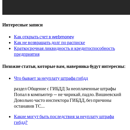
Интересные записи
Как открыть счет в webmoney
Как не возвращать долг по расписке
Краткосрочная ликвидность и кредитоспособность
предприятия
Похожие статьи, которые вам, наверника будут интересны:
Что бывает за неуплату штрафа гибдд
раздел Общение с ГИБДД За неоплаченные штрафы
Попал в компьютер — не чирикай, падло. Вишневский
Довольно часто инспектора ГИБДД, без причины
останавив ТС…
Какие могут быть последствия за неуплату штрафа
гибдд?