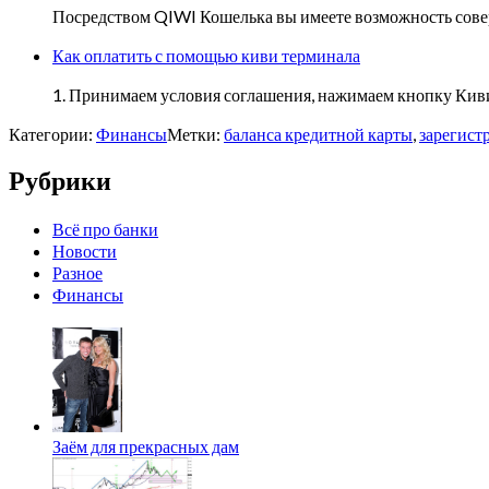
Посредством QIWI Кошелька вы имеете возможность сове
Как оплатить с помощью киви терминала
1. Принимаем условия соглашения, нажимаем кнопку Киви 
Категории:
Финансы
Метки:
баланса кредитной карты
,
зарегист
Рубрики
Всё про банки
Новости
Разное
Финансы
Заём для прекрасных дам