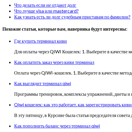
Что делать если не отдают долг
Что лучше visa или mastercard?
Как узнать есть ли долг судебным приставам по фамилии?
Похожие статьи, которые вам, наверника будут интересны:
Где купить терминал киви
Для оплаты через QIWI Кошелек: 1. Выберите в качестве м
Как оплатить заказ через киви терминал
Оплата через QIWI-кошелек. 1. Выберите в качестве метод
Как выглядит терминал qiwi
Программы тренировок, комплексы упражнений, диеты и в
Qiwi кошелек: как это работает. как зарегистрировать киви
В эту пятницу, в Курсиве была статья председателя совета
Как пополнить баланс через терминал qiwi