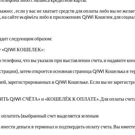
но: , если у вас не хватает средств для оплаты либо вы не желает
 на сайте w.qiwi.ru либо в приложениях QIWI Кошелек для социа
ядит следующим образом:
пку «QIWI КОШЕЛЕК»:
о телефона, что вы указали при выставлении счета, и надавите к
трации), затем откроется основная страница QIWI Кошелька в те
ей, зарегистрированных в QIWI Кошельке. Если вы не зарегистр
ЛНИТЬ QIWI СЧЁТА» и «КОШЕЛЁК К ОПЛАТЕ». Для оплаты счета п
 оплатить (выбранный счет выделяется зеленым
внести деньги в терминал и подтвердить оплату счета. Вы имеет