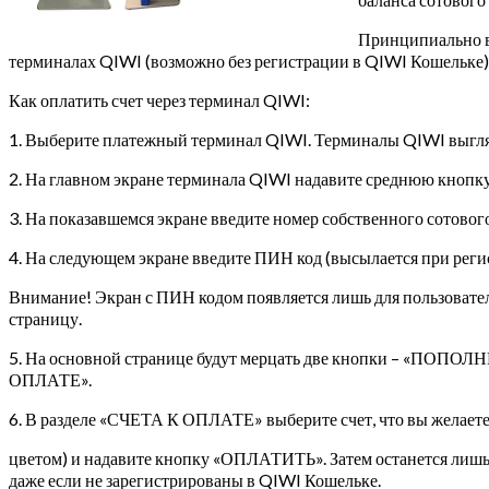
Принципиально важ
терминалах QIWI (возможно без регистрации в QIWI Кошельке),
Как оплатить счет через терминал QIWI:
1. Выберите платежный терминал QIWI. Терминалы QIWI выгл
2. На главном экране терминала QIWI надавите среднюю кно
3. На показавшемся экране введите номер собственного сотовог
4. На следующем экране введите ПИН код (высылается при регис
Внимание! Экран с ПИН кодом появляется лишь для пользовател
страницу.
5. На основной странице будут мерцать две кнопки – «ПОПО
ОПЛАТЕ».
6. В разделе «СЧЕТА К ОПЛАТЕ» выберите счет, что вы желаете
цветом) и надавите кнопку «ОПЛАТИТЬ». Затем останется лишь 
даже если не зарегистрированы в QIWI Кошельке.