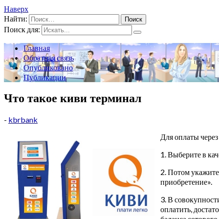
Наверх
Найти:
Поиск для:
Главная
Обратная связь
Опубликовано
Публикации
Что такое киви терминал
-
kbrbank
Для оплаты чере
1. Выберите в ка
2. Потом укажите
приобретение».
3. В совокупност
оплатить, достат
баланса сотового