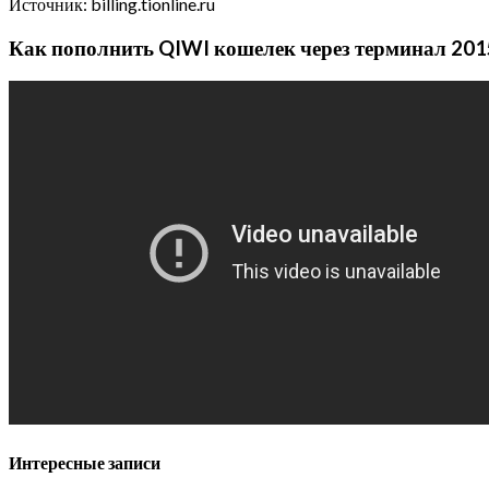
Источник: billing.tionline.ru
Как пополнить QIWI кошелек через терминал 201
Интересные записи