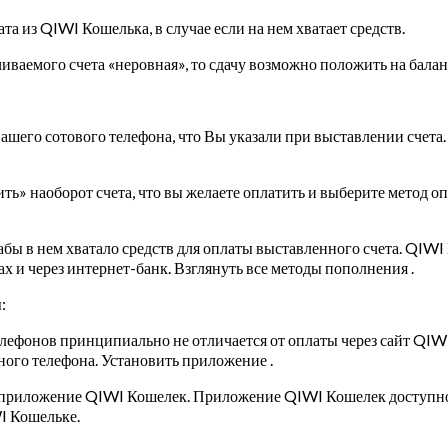
 из QIWI Кошелька, в случае если на нем хватает средств.
чиваемого счета «неровная», то сдачу возможно положить на бал
вашего сотового телефона, что Вы указали при выставлении счета
ить» наоборот счета, что вы желаете оплатить и выберите метод о
ы в нем хватало средств для оплаты выставленного счета. QIWI
тах и через интернет-банк. Взглянуть все методы пополнения .
:
лефонов принципиально не отличается от оплаты через сайт QIW
ого телефона. Установить приложение .
у приложение QIWI Кошелек. Приложение QIWI Кошелек доступно
I Кошельке.