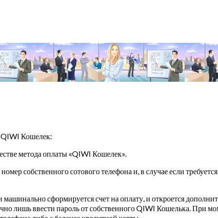
з QIWI Кошелек:
честве метода оплаты «QIWI Кошелек».
 номер собственного сотового телефона и, в случае если требует
и машинально сформируется счет на оплату, и откроется дополнит
очно лишь ввести пароль от собственного QIWI Кошелька. При мо
 телефона либо с баланса кредитной карты.