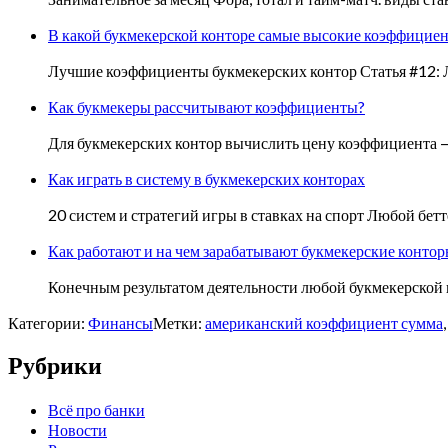
В какой букмекерской конторе самые высокие коэффицие
Лучшие коэффициенты букмекерских контор Статья #12: 
Как букмекеры рассчитывают коэффициенты?
Для букмекерских контор вычислить цену коэффициента — з
Как играть в систему в букмекерских конторах
20 систем и стратегий игры в ставках на спорт Любой бет
Как работают и на чем зарабатывают букмекерские конто
Конечным результатом деятельности любой букмекерской к
Категории:
Финансы
Метки:
американский коэффициент сумма
Рубрики
Всё про банки
Новости