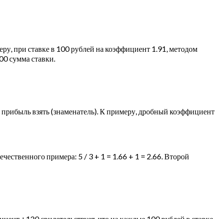
у, при ставке в 100 рублей на коэффициент 1.91, методом
00 сумма ставки.
прибыль взять (знаменатель).
К примеру, дробный коэффициент
ественного примера: 5 / 3 + 1 = 1.66 + 1 = 2.66. Второй
ент +120 свидетельствует, что на каждые 100 рублей в ставке