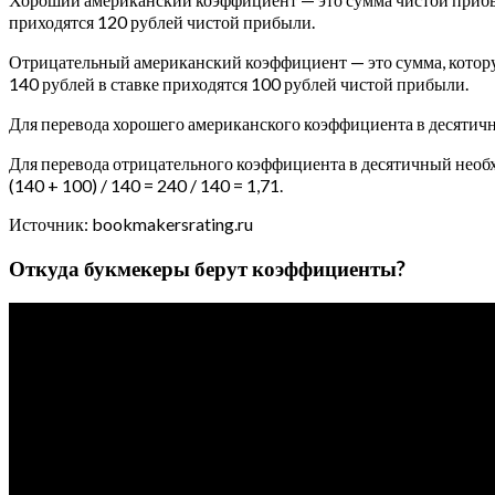
приходятся 120 рублей чистой прибыли.
Отрицательный американский коэффициент — это сумма, которую
140 рублей в ставке приходятся 100 рублей чистой прибыли.
Для перевода хорошего американского коэффициента в десятичный
Для перевода отрицательного коэффициента в десятичный необх
(140 + 100) / 140 = 240 / 140 = 1,71.
Источник: bookmakersrating.ru
Откуда букмекеры берут коэффициенты?