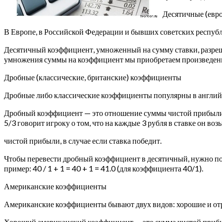
Десятичные (евр
В Европе, в Российской Федерации и бывших советских респуб
Десятичный коэффициент, умноженный на сумму ставки, разреша
умножения суммы на коэффициент мы приобретаем произведение 
Дробные (классические, британские) коэффициенты
Дробные либо классические коэффициенты популярны в английс
Дробный коэффициент — это отношение суммы чистой прибыли (ч
5/3 говорит игроку о том, что на каждые 3 рубля в ставке он воз
чистой прибыли, в случае если ставка победит.
Чтобы перевести дробный коэффициент в десятичный, нужно подел
пример: 40 / 1 + 1 = 40 + 1 = 41.0 (для коэффициента 40/1).
Американские коэффициенты
Американские коэффициенты бывают двух видов: хорошие и отр
Хороший американский коэффициент — это сумма чистой прибыли