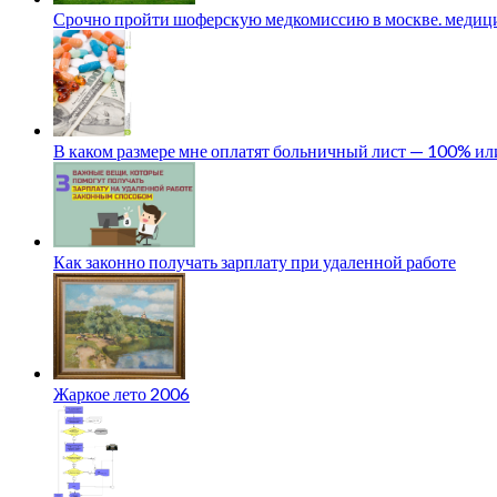
Срочно пройти шоферскую медкомиссию в москве. медици
В каком размере мне оплатят больничный лист — 100% и
Как законно получать зарплату при удаленной работе
Жаркое лето 2006