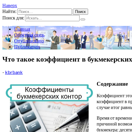
Наверх
Найти:
Поиск для:
Главная
Обратная связь
Опубликовано
Публикации
Что такое коэффициент в букмекерских
-
kbrbank
Содержание
Коэффициент это
коэффициент в пр
случае итог равн
Время от времен
причиной возмож
букмекера: деся