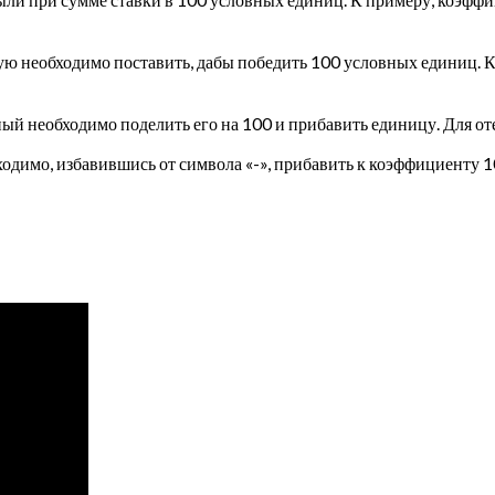
 необходимо поставить, дабы победить 100 условных единиц. К 
 необходимо поделить его на 100 и прибавить единицу. Для отече
одимо, избавившись от символа «-», прибавить к коэффициенту 1