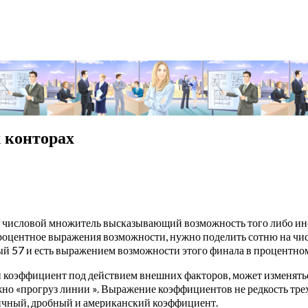
 конторах
 числовой множитель высказывающий возможность того либо ино
оцентное выражения возможности, нужно поделить сотню на чис
ый 57 и есть выражением возможности этого финала в процентн
и коэффициент под действием внешних факторов, может изменять
но «прогруз линии ». Выражение коэффициентов не редкость тр
тичный, дробный и американский коэффициент.