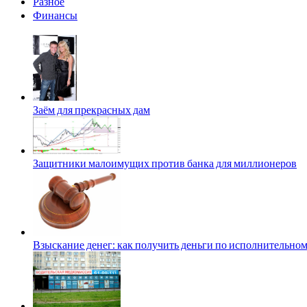
Разное
Финансы
Заём для прекрасных дам
Защитники малоимущих против банка для миллионеров
Взыскание денег: как получить деньги по исполнительном