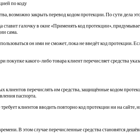
цией по коду
тва, возможно закрыть перевод кодом протекции. По сути дела это
ода ставит галочку в окне «Применять код протекции», придумыва
ии сама.
спользоваться он ими не сможет, пока не введёт код протекции. Ес
и покупке какого-либо товара клиент перечисляет средства ука
ых клиентов перечислять им средства, защищённые кодом протек
явления паспорта.
ребует клиентов вводить повторно код протекции ни на сайте, ни
 времени. В этом случае перечисленные средства становятся де