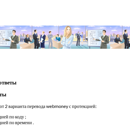
ответы
еты
ют 2 варианта перевода webmoney с протекцией:
ией по коду ;
цией по времени .