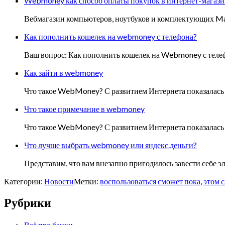
Webmoney как способ оплаты покупок в интернет-магази
Вебмагазин компьютеров, ноутбуков и комплектующих Ma
Как пополнить кошелек на webmoney с телефона?
Ваш вопрос: Как пополнить кошелек на Webmoney с телеф
Как зайти в webmoney
Что такое WebMoney? С развитием Интернета показалась н
Что такое примечание в webmoney
Что такое WebMoney? С развитием Интернета показалась н
Что лучше выбрать webmoney или яндекс.деньги?
Представим, что вам внезапно пригодилось завести себе 
Категории:
Новости
Метки:
воспользоваться сможет пока
,
этом 
Рубрики
Всё про банки