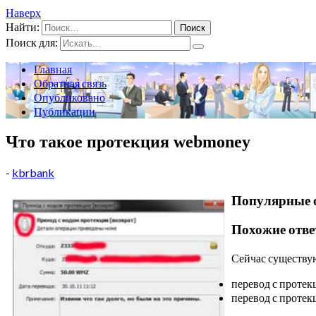
Наверх
Найти:
Поиск для:
Главная
Обратная связь
Опубликовано
Публикации
Что такое протекция webmoney
-
kbrbank
Популярные 
Похожие отв
Сейчас существу
перевод с протекц
перевод с протек