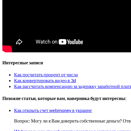
Интересные записи
Как посчитать процент от числа
Как конвертировать видео в 3d
Как рассчитать компенсацию за задержку заработной плат
Похожие статьи, которые вам, наверника будут интересны:
Как открыть счет webmoney в украине
Вопрос: Могу ли я Вам доверить собственные деньги? 