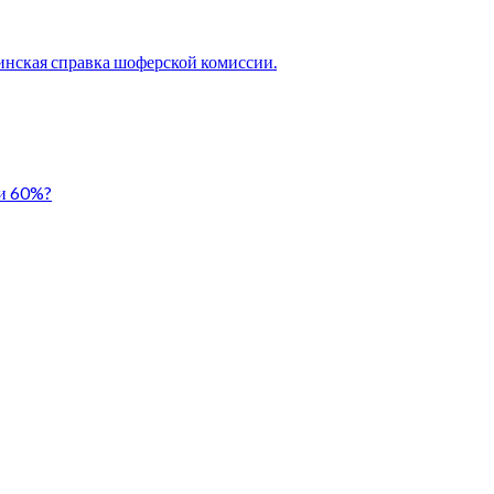
нская справка шоферской комиссии.
ли 60%?