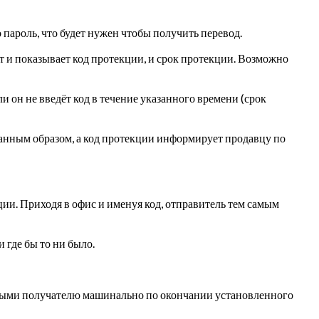
 пароль, что будет нужен чтобы получить перевод.
ет и показывает код протекции, и срок протекции. Возможно
ли он не введёт код в течение указанного времени (срок
занным образом, а код протекции информирует продавцу по
ции.
Приходя в офис и именуя код, отправитель тем самым
 где бы то ни было.
шёвыми получателю машинально по окончании установленного