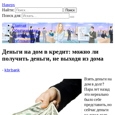
Наверх
Найти:
Поиск для:
Главная
Обратная связь
Опубликовано
Публикации
Деньги на дом в кредит: можно ли
получить деньги, не выходя из дома
-
kbrbank
Взять деньги на
дом в долг?
Пара лет назад
это нереально
было себе
представить, но
сейчас деньги
на дом в долг