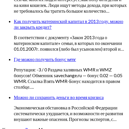
на киви кошелек. Люди ищут методы дохода, при которых
не требовалось бы тратить большое количество…
Как получить материнский капитал в 2013 году. можно
ли закрыть кредит?
В соответствии с документу «Закон 2013 года о
материнском капитале» семьи, в которых по окончании
01.01.2007г. появился (либо был усыновлен) второй и…
Где можно получить бонус wmr
Репутация: -3 / 0 Раздача халявных WMR и WMZ
бонусов! Обменник savechange.ru — бонус 0.02 — 0.05
WMR. Ссылка Взять WMR-Бонус находится в правом
столбце….
Можно ли сохранить деньги во время кризиса
Экономическая обстановка в Российской Федерации
систематически ухудшается, и возможности ее развития
внушают важные опасения. Прогнозы экспертов, с…