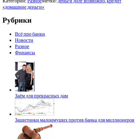
Категории:
Разное
Метки:
деньги долг возможно
,
кредит
«домашние деньги»
Рубрики
Всё про банки
Новости
Разное
Финансы
Заём для прекрасных дам
Защитники малоимущих против банка для миллионеров