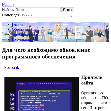
Наверх
Найти:
Поиск для:
Главная
Обратная связь
Опубликовано
Публикации
Для чего необходимо обновление
программного обеспечения
-
kbrbank
Приятели
сайта
Организация
обновления ПО
с применением
сети Интернет