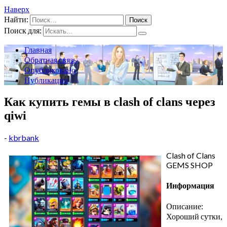
Наверх
Найти:
Поиск для:
Главная
Обратная связь
Опубликовано
Публикации
Как купить гемы в clash of clans через
qiwi
-
kbrbank
Clash of Clans
GEMS SHOP
Информация
Описание:
Хороший сутки,