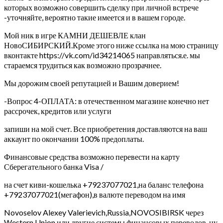
которых возможно совершить сделку при личной встрече
-уточняйте, вероятно такие имеется и в вашем городе.
Мой ник в игре КАМНИ ДЕШЕВЛЕ клан
НовоСИБИРСКИЙ.Кроме этого ниже ссылка на мою страницу
вконтакте https://vk.com/id34214065 направляться.е. мы
стараемся трудиться как возможно прозрачнее.
Мы дорожим своей репутацией и Вашим доверием!
-Вопрос 4-ОПЛАТА: в отечественном магазине конечно нет
рассрочек, кредитов или услуги
запиши на мой счет. Все приобретения доставляются на ваш
аккаунт по окончании 100% предоплаты.
Финансовые средства возможно перевести на карту
Сберегательного банка Visa /
на счет киви-кошелька +79237077021,на баланс телефона
+79237077021(мегафон),в валюте переводом на имя
Novoselov Alexey Valerievich,Russia,NOVOSIBIRSK через
Western Union или другие системы финансовых переводов, ну