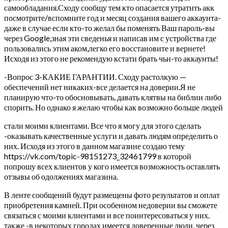
самообладания.Сходу сообщу тем кто опасается утратить акк
посмотрите/вспомните год и месяц создания вашего аккаунта-
даже в случае если кто-то желал бы поменять Ваш пароль-вы
через Google,зная эти сведенья и написав им с устройства где
пользовались этим аком,легко его восстановите и вернете!
Исходя из этого не рекомендую кстати брать чьи-то аккаунты!
-Вопрос 3-КАКИЕ ГАРАНТИИ. Сходу растолкую —
обеспечений нет никаких-все делается на доверии.Я не
планирую что-то обосновывать, давать клятвы на библии либо
спорить. Но однако я желаю чтобы как возможно больше людей
стали моими клиентами. Все что я могу для этого сделать
-оказывать качественные услуги и давать людям определить о
них. Исходя из этого в данном магазине создаю тему
https://vk.com/topic-98151273_32461799 в которой
попрошу всех клиентов у кого имеется возможность оставлять
отзывы об одолжениях магазина.
В ленте сообщений будут размещены фото результатов и оплат
приобретения камней. При особенном недоверии вы сможете
связаться с моими клиентами и все поинтересоваться у них.
также -в некоторых городах имеется доверенные люди, через