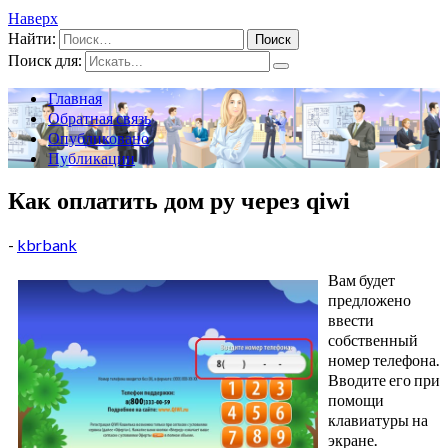
Наверх
Найти:
Поиск для:
Главная
Обратная связь
Опубликовано
Публикации
Как оплатить дом ру через qiwi
-
kbrbank
Вам будет
предложено
ввести
собственный
номер телефона.
Вводите его при
помощи
клавиатуры на
экране.