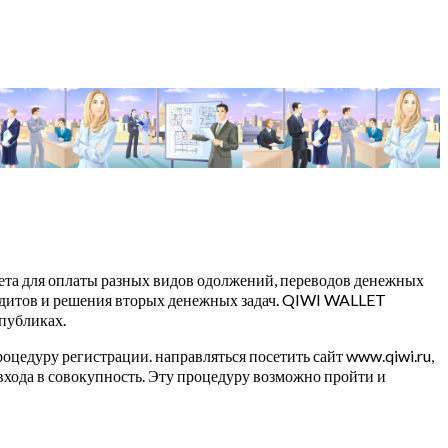
ета для оплаты разных видов одолжений, переводов денежных
редитов и решения вторых денежных задач. QIWI WALLET
спубликах.
цедуру регистрации. направляться посетить сайт www.qiwi.ru,
 входа в совокупность. Эту процедуру возможно пройти и