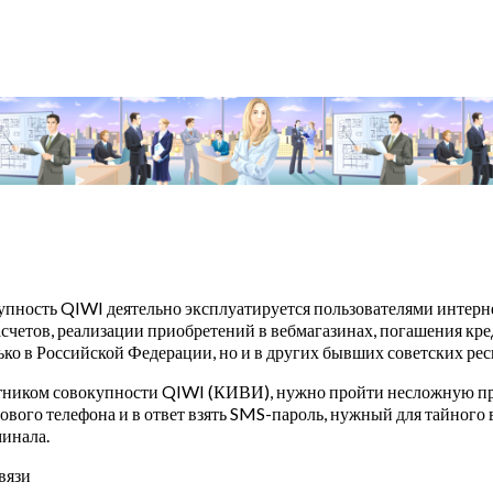
упность QIWI деятельно эксплуатируется пользователями интерн
асчетов, реализации приобретений в вебмагазинах, погашения к
ько в Российской Федерации, но и в других бывших советских ре
тником совокупности QIWI (КИВИ), нужно пройти несложную про
тового телефона и в ответ взять SMS-пароль, нужный для тайного
инала.
вязи