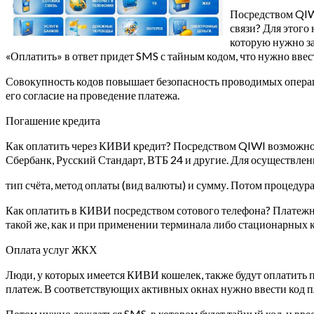
Посредством QIW
связи? Для этого
которую нужно за
«Оплатить» в ответ придет SMS с тайным кодом, что нужно ввес
Совокупность кодов повышает безопасность проводимых опера
его согласие на проведение платежа.
Погашение кредита
Как оплатить через КИВИ кредит? Посредством QIWI возможно 
Сбербанк, Русский Стандарт, ВТБ 24 и другие. Для осуществлен
тип счёта, метод оплаты (вид валюты) и сумму. Потом процедур
Как оплатить в КИВИ посредством сотового телефона? Платежн
такой же, как и при применении терминала либо стационарных 
Оплата услуг ЖКХ
Люди, у которых имеется КИВИ кошелек, также будут оплатить
платеж. В соответствующих активных окнах нужно ввести код пл
Потом нужно дождаться SMS, в котором будет тайный код, и вве