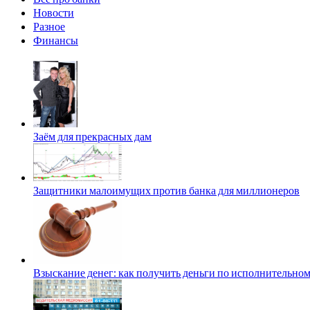
Новости
Разное
Финансы
Заём для прекрасных дам
Защитники малоимущих против банка для миллионеров
Взыскание денег: как получить деньги по исполнительном