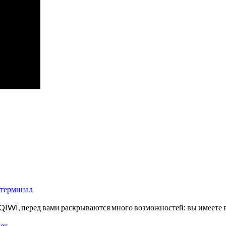
з терминал
IWI, перед вами раскрываются много возможностей: вы имеете в
лек