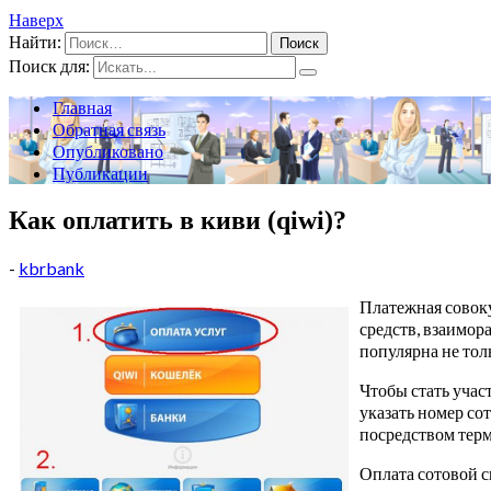
Наверх
Найти:
Поиск для:
Главная
Обратная связь
Опубликовано
Публикации
Как оплатить в киви (qiwi)?
-
kbrbank
Платежная совок
средств, взаимор
популярна не тол
Чтобы стать учас
указать номер со
посредством терм
Оплата сотовой с