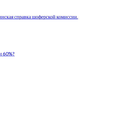
нская справка шоферской комиссии.
ли 60%?