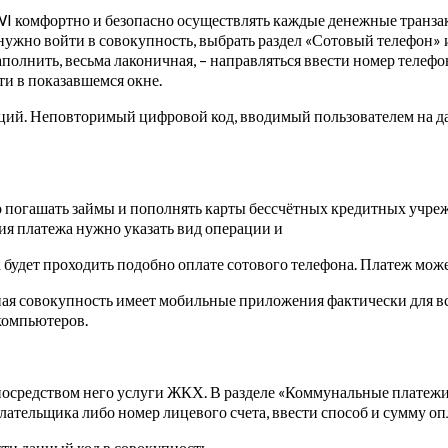
I комфортно и безопасно осуществлять каждые денежные транзак
 нужно войти в совокупность, выбрать раздел «Сотовый телефон»
полнить, весьма лаконичная, – направляться ввести номер телеф
ти в показавшемся окне.
ций. Неповторимый цифровой код, вводимый пользователем на д
погашать займы и пополнять карты бессчётных кредитных учрежд
ия платежа нужно указать вид операции и
а будет проходить подобно оплате сотового телефона. Платеж мож
ая совокупность имеет мобильные приложения фактически для в
компьютеров.
 посредством него услуги ЖКХ. В разделе «Коммунальные платеж
ательщика либо номер лицевого счета, ввести способ и сумму оп
сти данный код в совокупность.