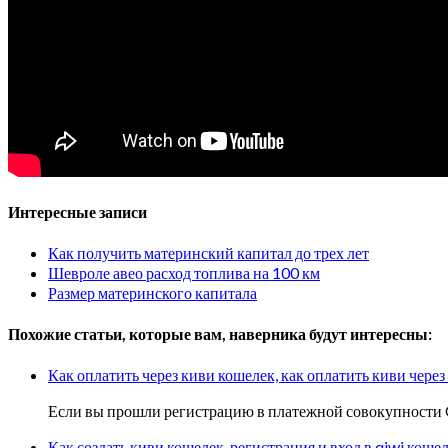
Интересные записи
Как получить материнский капитал до трех лет
Шевроле авео расход топлива на 100 км
Размер материнского капитала
Похожие статьи, которые вам, наверника будут интересны:
Как оплатить через киви кошелек, как оплатить киви чере
Если вы прошли регистрацию в платежной совокупности Q
Как создать киви кошелек, регистрация и вход в qiwi коше