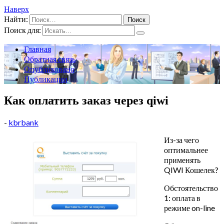
Наверх
Найти:
Поиск для:
Главная
Обратная связь
Опубликовано
Публикации
Как оплатить заказ через qiwi
-
kbrbank
Из-за чего
оптимальнее
применять
QIWI Кошелек?
Обстоятельство
1: оплата в
режиме on-line