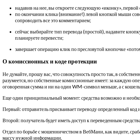
надавив на нее, вы откроете следующую «иконку», первой 
по окончании клика (внимание!) левой кнопкой мыши сово
сопроводить все это комментарием;
сейчас выбирайте тип перевода (простой), надавите кнопк
планируете перевести;
завершает операцию клик по пресловутой кнопочке «пото
О комиссионных и коде протекции
Не думайте, прошу вас, что совокупность просто так, в собствен
разумеется, но собственные комиссионные имеет: за каждую оп
оговоренная сумма и ни на один WM-символ меньше, а с кошел
Еще один принципиальный момент: средства возможно и необход
Первый: отправитель присваивает переводу определенный код и 
Второй: получатель будет иметь доступ к переведенным средств
Отдел по борьбе с мошенничеством в ВебМани, как видите, сраба
массу нужной информации.