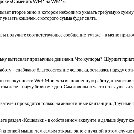
йте строке «Обменять WM* на WM*».
вет второе окно, в котором небходимо указать требуемую сумму в
 указать кошелек, с которого сумма будет снята.
вы получите соответствующее сообщение тут же – в меню прило
ньку вытесняет привычные дензнаки. Что купюры? Шуршат приятно 
боту – снабжают благосостояние человека, оставаясь наряду с э
и совокупности WebMoney за выполненную работу, предоставлен
 этом деле – научу безвозмездно. Сам довольно часто пользуюсь 
телей проводятся только на аналогичные квитанции. Другими сл
ете раздел «Кошельки» в собственном аккаунте, а дальше будут ко
й кнопкой мыши, тем самым открыв окно c нужной в этом случае