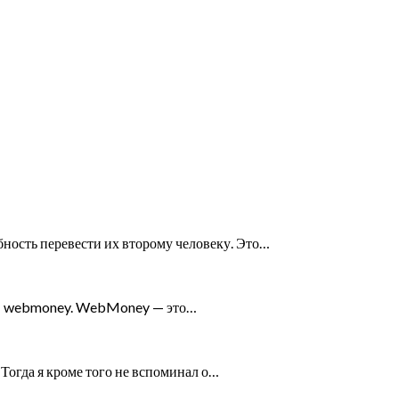
ность перевести их второму человеку. Это…
ки в webmoney. WebMoney — это…
 Тогда я кроме того не вспоминал о…