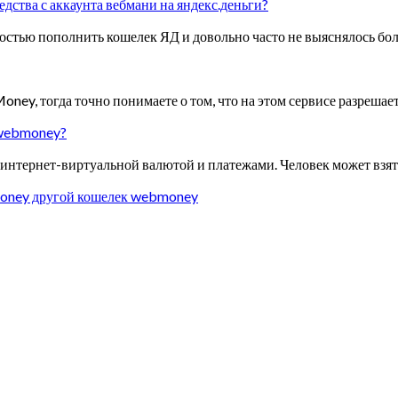
дства с аккаунта вебмани на яндекс.деньги?
остью пополнить кошелек ЯД и довольно часто не выяснялось бо
y, тогда точно понимаете о том, что на этом сервисе разрешае
 webmoney?
 интернет-виртуальной валютой и платежами. Человек может взять
ney другой кошелек webmoney