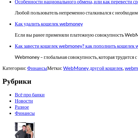
Особенности национального обмена, или как перевести сре
Любой пользователь непременно сталкивался с необходим
Как удалить кошелек webmoney
Если вы ранее применяли платежную совокупность WebMone
Как завести кошелек webmoney? как пополнить кошелек
Webmoney – глобальная совокупность, которая трудится с
Категории:
Финансы
Метки:
WebMoney другой кошелек
,
webmo
Рубрики
Всё про банки
Новости
Разное
Финансы