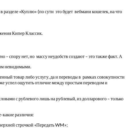
 разделе «Куплю» (по сути это будет вебмани кошелек, на что
жения Кипер Классик.
– спору нет, но массу неудобств создают – это также факт. А
тим невидимыми.
ный товар либо услугу, да и переводы в рамках совокупности
и уже успел ощутить отличие между простым переводом и
овами с рублевого лишь на рублевый, из долларового – только
е-какие различия:
 верхней строчкой «Передать WM»;