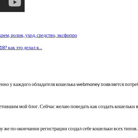
 крем, ролик, уход, средство, эксфопро
8? как это делал я…
нно у каждого обладателя кошелька webmoney появляется потреб
осетившим мой блог. Сейчас желаю поведать как создать кошель
у же по окончании регистрации создал себе кошельки всех типов.