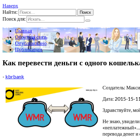
Наверх
Найти:
Поиск для:
Главная
Обратная связь
Опубликовано
Публикации
Как перевести деньги с одного кошель
-
kbrbank
Создатель: Макс
Дата: 2015-15-1
Здравствуйте, мо
Не знаю, увидели
«неплатежный»… н
перевода денег и