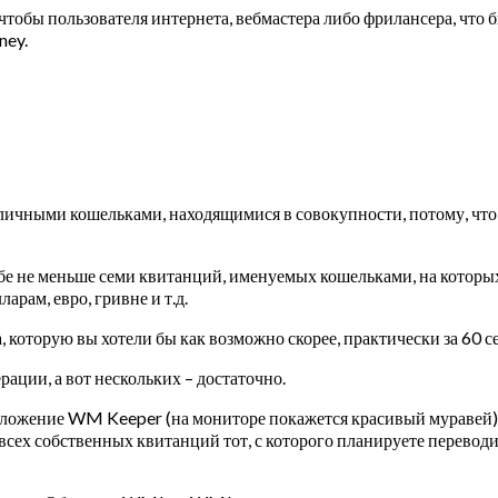
чтобы пользователя интернета, вебмастера либо фрилансера, что бы
ney.
чными кошельками, находящимися в совокупности, потому, что люб
бе не меньше семи квитанций, именуемых кошельками, на которы
рам, евро, гривне и т.д.
, которую вы хотели бы как возможно скорее, практически за 60 с
рации, а вот нескольких – достаточно.
иложение WM Keeper (на мониторе покажется красивый муравей)
всех собственных квитанций тот, с которого планируете переводит