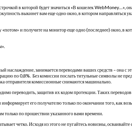
строчкой в которой будет значиться «В кошелек WebMoney…», она 
купность выкинет вам еще одно окно, в котором направляться ука
у «потом» и получите на монитор еще одно (последнее) окно, в ко
м».
ный наслаждение, занимается переводами ваших средств – она с эт
ерацию по 0,8%. Без комиссии послать титульные символы не пре
ька отправителя комиссионные снимаются машинально.
имо переводить, защитив их кодом протекции. Таких переводов д
информирует его получателю только по окончании того, как возь
ам только по прошествии указанного вами времени.
тывает четко. Исходя из этого не пугайтесь новизны, осваивайте 