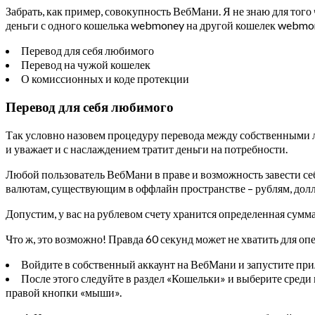
Забрать, как пример, совокупность ВебМани. Я не знаю для того 
деньги с одного кошелька webmoney на другой кошелек webmo
Перевод для себя любимого
Перевод на чужой кошелек
О комиссионных и коде протекции
Перевод для себя любимого
Так условно назовем процедуру перевода между собственными ли
и уважает и с наслаждением тратит деньги на потребности.
Любой пользователь ВебМани в праве и возможность завести се
валютам, существующим в оффлайн пространстве – рублям, доллла
Допустим, у вас на рублевом счету хранится определенная сумма
Что ж, это возможно! Правда 60 секунд может не хватить для опе
Войдите в собственный аккаунт на ВебМани и запустите пр
После этого следуйте в раздел «Кошельки» и выберите среди 
правой кнопки «мыши».