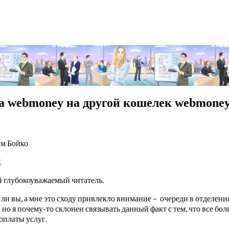
ка webmoney на другой кошелек webmone
им Бойко
1
й глубокоуважаемый читатель.
 ли вы, а мне это сходу привлекло внимание – очереди в отделен
о я почему-то склонен связывать данный факт с тем, что все бо
 оплаты услуг.