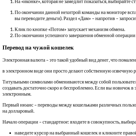
На «иконке», которая не замедлит показаться, выбира
По окончании данной нехитрой команды на мониторе всплы
вы переводите деньги). Раздел «Дам» – напротив – запросит
Клик по кнопке «Потом» запускает механизм обмена.
По окончании успешного завершения обменной операции 
Перевод на чужой кошелек
Электронная валюта – это такой удобный вид денег, что помале
в электронном виде они просто делают собственную извечную ра
Титульными символами обмениваются между собой пользовател
создавать достаточно скоро и беспроблемно. Если вы новичок в
электронным.
Первый нюанс – переводы между кошельками различных пользова
на долларовый.
Начало операции – стандартное: входите в совокупность, выбира
наведите курсор на выбранный кошелек и кликните право