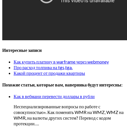
Интересные записи
Как купить платину в warframe через webmoney
Про расход толпива на tgs,tga.
Какой процент от продажи квартиры
Похожие статьи, которые вам, наверника будут интересны:
Как в вебмани перевести доллары в рубли
Неспециализированные вопросы по работе с
совокупностью». Как поменять WMR на WMZ, WMZ на
WMR, на валюты других систем? Перевод с кодом
протекции….