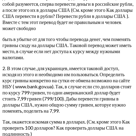
собой разумеется, сперва перевести деньги в российские рубли,
а после этого их в доллары США (См. кроме этого Как доллары
США перевести в рубли? Перевести рубли в доллары США ).
Вместе с тем этот перевод будет не правильным и человек
может свободно
быть в убытке от для того чтобы перевода денег, чем поменять
гривны сходу на доллары США. Таковой перевод может иметь
место, в случае если нет доступа к курсу между нужными
валютами.
2. В этом случае, для украинцев, имеется таковой доступ,
исходя из этого и необходимо им пользоваться. Определить
курс гривны конкретно на сутки ее обмена возможно на сайте
НБУ ( www.bank.gov.ua). Так, в случае если сто долларов стоят
по курсу 799 гривен, то один американский доллар будет
стоить 7,99 гривен (799/100). Дабы перевести гривны в
доллары США, нужно общую сумму гривен, которуе нужно
поменять, поделить на 7,99.
Так, окажется искомая сумма в долларах. (См. кроме этого Как
проверить 100 долларов? Как проверить доллары США на
подлинность )