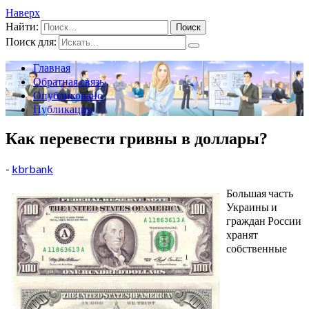
Наверх
Найти:
Поиск для:
Главная
Обратная связь
Опубликовано
Публикации
Как перевести гривны в доллары?
-
kbrbank
Большая часть
Украины и
граждан России
хранят
собственные