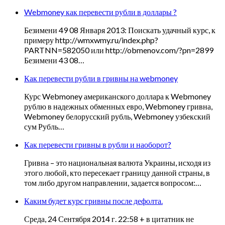
Webmoney как перевести рубли в доллары ?
Безимени 49 08 Января 2013: Поискать удачный курс, к
примеру http://wmxwmy.ru/index.php?
PARTNN=582050 или http://obmenov.com/?pn=2899
Безимени 43 08…
Как перевести рубли в гривны на webmoney
Курс Webmoney американского доллара к Webmoney
рублю в надежных обменных евро, Webmoney гривна,
Webmoney белорусский рубль, Webmoney узбекский
сум Рубль…
Как перевести гривны в рубли и наоборот?
Гривна – это национальная валюта Украины, исходя из
этого любой, кто пересекает границу данной страны, в
том либо другом направлении, задается вопросом:…
Каким будет курс гривны после дефолта.
Среда, 24 Сентября 2014 г. 22:58 + в цитатник не