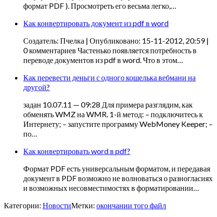
формат PDF ). Просмотреть его весьма легко,…
Как конвертировать документ из pdf в word
Создатель: Пчелка | Опубликовано: 15-11-2012, 20:59 |
0 комментариев Частенько появляется потребность в
переводе документов из pdf в word. Что в этом…
Как перевести деньги с одного кошелька вебмани на
другой?
задан 10.07.11 — 09:28 Для примера разглядим, как
обменять WMZ на WMR. 1-й метод: – подключитесь к
Интернету; – запустите программу WebMoney Keeper; –
по…
Как конвертировать word в pdf?
Формат PDF есть универсальным форматом, и передавая
документ в PDF возможно не волноваться о разногласиях
и возможных несовместимостях в форматировании…
Категории:
Новости
Метки:
окончании того файл