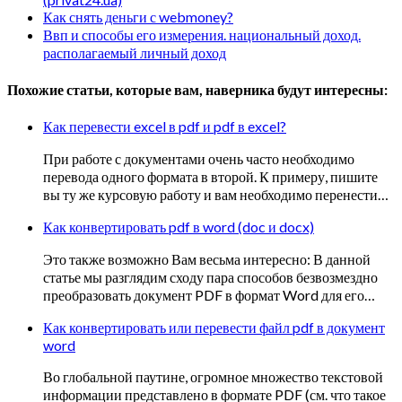
Как снять деньги с webmoney?
Ввп и способы его измерения. национальный доход.
располагаемый личный доход
Похожие статьи, которые вам, наверника будут интересны:
Как перевести excel в pdf и pdf в excel?
При работе с документами очень часто необходимо
перевода одного формата в второй. К примеру, пишите
вы ту же курсовую работу и вам необходимо перенести…
Как конвертировать pdf в word (doc и docx)
Это также возможно Вам весьма интересно: В данной
статье мы разглядим сходу пара способов безвозмездно
преобразовать документ PDF в формат Word для его…
Как конвертировать или перевести файл pdf в документ
word
Во глобальной паутине, огромное множество текстовой
информации представлено в формате PDF (см. что такое