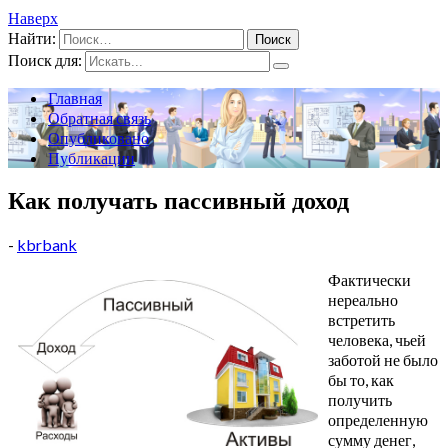
Наверх
Найти:
Поиск для:
Главная
Обратная связь
Опубликовано
Публикации
Как получать пассивный доход
-
kbrbank
Фактически
нереально
встретить
человека, чьей
заботой не было
бы то, как
получить
определенную
сумму денег,