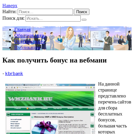
Наверх
Найти:
Поиск для:
Главная
Обратная связь
Опубликовано
Публикации
Как получить бонус на вебмани
-
kbrbank
На данной
странице
представлено
перечень сайтов
для сбора
бесплатных
бонусов,
большая часть
которых