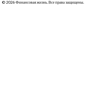
© 2026 Финансовая жизнь. Все права защищены.