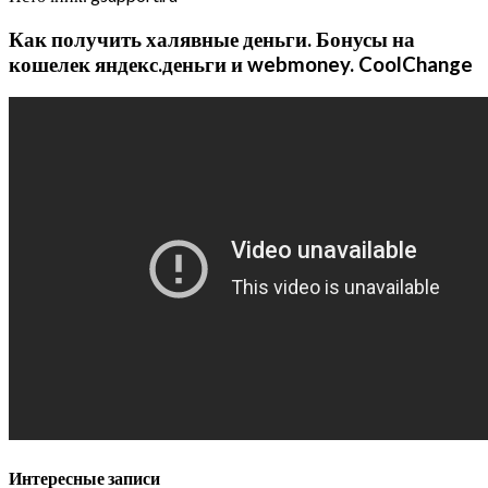
Как получить халявные деньги. Бонусы на
кошелек яндекс.деньги и webmoney. CoolChange
Интересные записи