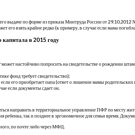
его выдаче по форме из приказа Минтруда России от 29.10.2012 
ожет его взять крайне редко (к примеру, в случае если мама погиб
 капитала в 2015 году
может настойчиво попросить на свидетельстве о рождении штамп 
ике фонд требует свидетельство);
если его приобретает папа (ответ о лишении мамы родительских п
чае если документы сдает он.
ться направить в территориальное управление ПФР по месту жит
я ребенка, так и позднее в эргономичное для семьи время. Докум
ного, по почте либо через МФЦ.