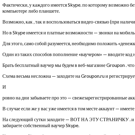
Фактически, у каждого имеется Skype. по которому возможно бе
компьютере либо планшете.
Возможно, как , так и воспользоваться видео-связью (при нали
Но в Skype имеется и платные возможности — звонки на мобиль
Для этого, само собой разумеется, необходимо положить «денежку
Один из таких способов пополнение «ваучером» — вводите код н
Брать бесплатный ваучер мы будем в веб-магазине Groupon . что
Схема весьма несложна — заходите на Groupon.ru и регистрирует
И
ровно на дни забываете про это — свежезарегистрированные акк
В случае если же у вас уже имеется в том месте аккаунт — имее
На следующий сутки заходите — ВОТ НА ЭТУ СТРАНИЧКУ . и жмет
забираете собственный ваучер Skype.