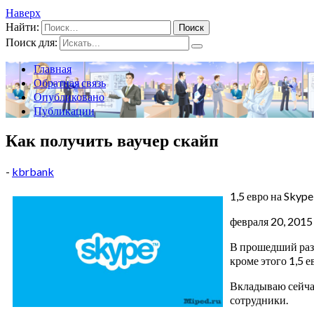
Наверх
Найти:
Поиск для:
Главная
Обратная связь
Опубликовано
Публикации
Как получить ваучер скайп
-
kbrbank
1,5 евро на Skyp
февраля 20, 2015 
В прошедший раз м
кроме этого 1,5 е
Вкладываю сейчас
сотрудники.