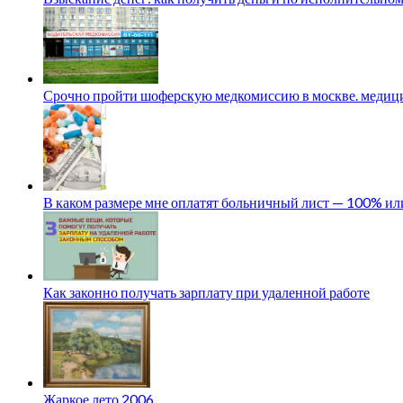
Срочно пройти шоферскую медкомиссию в москве. медици
В каком размере мне оплатят больничный лист — 100% и
Как законно получать зарплату при удаленной работе
Жаркое лето 2006