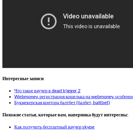
Интересные записи
Что такое ваучер в dead trigger 2
Webmoney. регистрация кошелька на webmoney. особенно
Букмекерская контора балтбет (балбет, baltbet)
Похожие статьи, которые вам, наверника будут интересны:
Как получить бесплатный ваучер skype