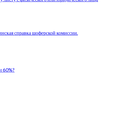
нская справка шоферской комиссии.
ли 60%?