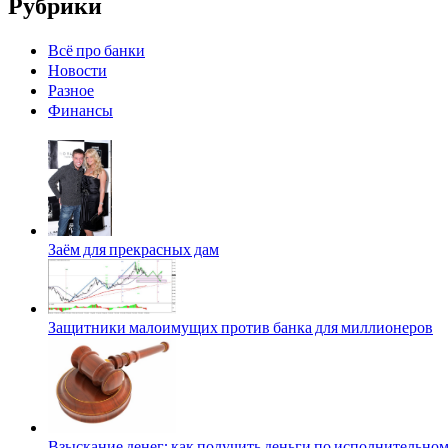
Рубрики
Всё про банки
Новости
Разное
Финансы
Заём для прекрасных дам
Защитники малоимущих против банка для миллионеров
Взыскание денег: как получить деньги по исполнительном