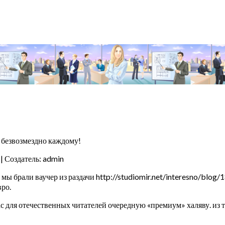
e безвозмездно каждому!
| Создатель: admin
ы брали ваучер из раздачи http://studiomir.net/interesno/blog/1
вро.
 для отечественных читателей очередную «премиум» халяву. из т