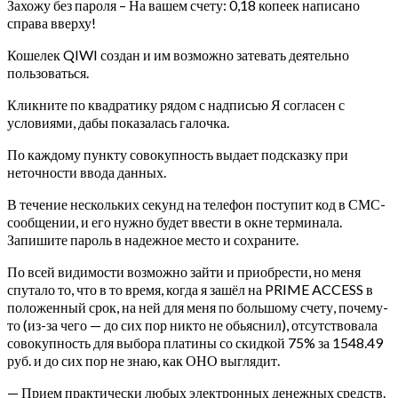
Захожу без пароля – На вашем счету: 0,18 копеек написано
справа вверху!
Кошелек QIWI создан и им возможно затевать деятельно
пользоваться.
Кликните по квадратику рядом с надписью Я согласен с
условиями, дабы показалась галочка.
По каждому пункту совокупность выдает подсказку при
неточности ввода данных.
В течение нескольких секунд на телефон поступит код в СМС-
сообщении, и его нужно будет ввести в окне терминала.
Запишите пароль в надежное место и сохраните.
По всей видимости возможно зайти и приобрести, но меня
спутало то, что в то время, когда я зашёл на PRIME ACCESS в
положенный срок, на ней для меня по большому счету, почему-
то (из-за чего — до сих пор никто не обьяснил), отсутствовала
совокупность для выбора платины со скидкой 75% за 1548.49
руб. и до сих пор не знаю, как ОНО выглядит.
— Прием практически любых электронных денежных средств.