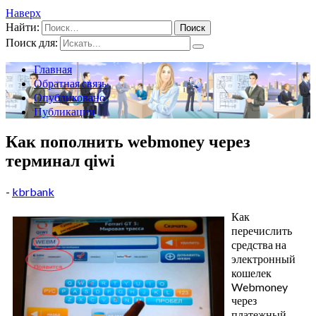
Наверх
Найти:
Поиск для:
Главная
Обратная связь
Опубликовано
Публикации
Как пополнить webmoney через
терминал qiwi
-
kbrbank
Как
перечислить
средства на
электронный
кошелек
Webmoney
через
платежный