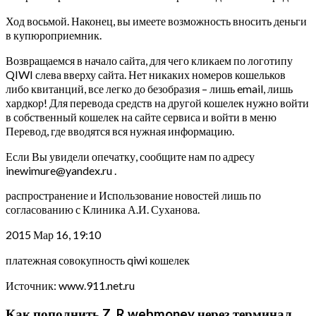
Ход восьмой. Наконец, вы имеете возможность вносить деньги
в купюроприемник.
Возвращаемся в начало сайта, для чего кликаем по логотипу
QIWI слева вверху сайта. Нет никаких номеров кошельков
либо квитанций, все легко до безобразия – лишь email, лишь
хардкор! Для перевода средств на другой кошелек нужно войти
в собственный кошелек на сайте сервиса и войти в меню
Перевод, где вводятся вся нужная информацию.
Если Вы увидели опечатку, сообщите нам по адресу
inewimure@yandex.ru .
распространение и Использование новостей лишь по
согласованию с Клиника А.И. Суханова.
2015 Мар 16, 19:10
платежная совокупность qiwi кошелек
Источник: www.911.net.ru
Как пополнить Z, R webmoney через терминал