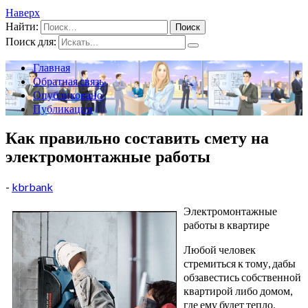
Наверх
Найти:
Поиск для:
Главная
Обратная связь
Опубликовано
Публикации
Как правильно составить смету на
электромонтажные работы
-
kbrbank
Электромонтажные
работы в квартире
Любой человек
стремиться к тому, дабы
обзавестись собственной
квартирой либо домом,
где ему будет тепло,