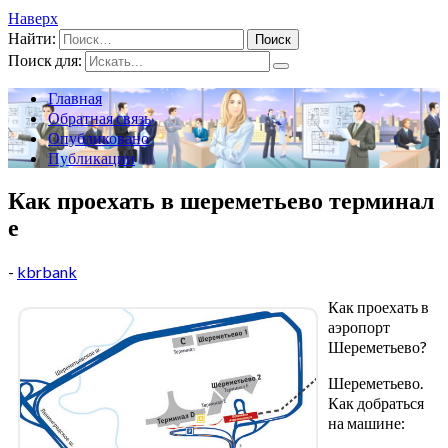
Наверх
Найти:
Поиск для:
Главная
Обратная связь
Опубликовано
Публикации
Как проехать в шереметьево терминал
е
-
kbrbank
Как проехать в
аэропорт
Шереметьево?
Шереметьево.
Как добраться
на машине: