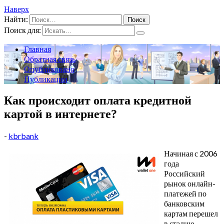
Наверх
Найти:
Поиск для:
Главная
Обратная связь
Опубликовано
Публикации
Как происходит оплата кредитной
картой в интернете?
-
kbrbank
Начиная с 2006
года
Российский
рынок онлайн-
платежей по
банковским
картам перешел
в стадию