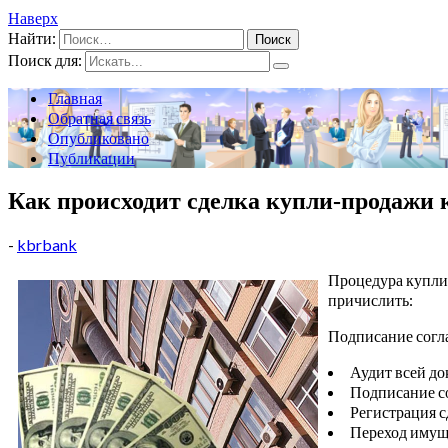
Наверх
Найти:
Поиск для:
Главная
Обратная связь
Опубликовано
Публикации
Как происходит сделка купли-продажи
-
kbrbank
Процедура купли 
причислить:
Подписание согл
Аудит всей до
Подписание с
Регистрация с
Переход имуще