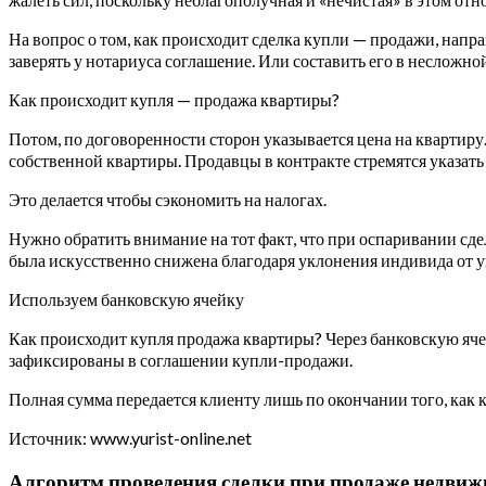
На вопрос о том, как происходит сделка купли — продажи, напр
заверять у нотариуса соглашение. Или составить его в несложн
Как происходит купля — продажа квартиры?
Потом, по договоренности сторон указывается цена на квартиру.
собственной квартиры. Продавцы в контракте стремятся указать
Это делается чтобы сэкономить на налогах.
Нужно обратить внимание на тот факт, что при оспаривании сдел
была искусственно снижена благодаря уклонения индивида от 
Используем банковскую ячейку
Как происходит купля продажа квартиры? Через банковскую яче
зафиксированы в соглашении купли-продажи.
Полная сумма передается клиенту лишь по окончании того, как 
Источник: www.yurist-online.net
Алгоритм проведения сделки при продаже недви