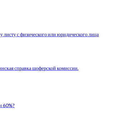
у листу с физического или юридического лица
нская справка шоферской комиссии.
ли 60%?