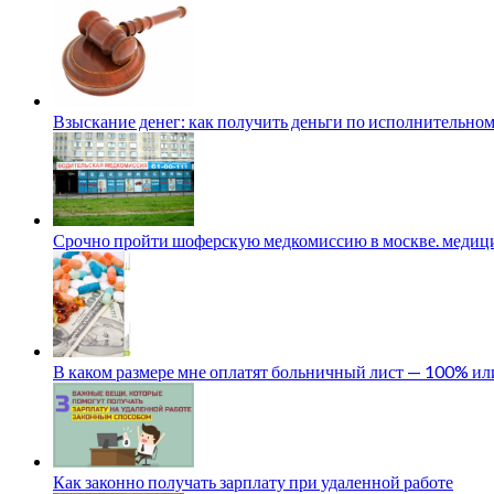
Взыскание денег: как получить деньги по исполнительном
Срочно пройти шоферскую медкомиссию в москве. медици
В каком размере мне оплатят больничный лист — 100% и
Как законно получать зарплату при удаленной работе