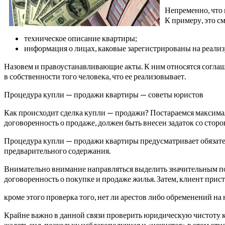
Непременно, что
К примеру, это с
техническое описание квартиры;
информация о лицах, каковые зарегистрированы на реали
Назовем и правоустанавливающие акты. К ним относятся соглаше
в собственности того человека, что ее реализовывает.
Процедура купли — продажи квартиры — советы юристов
Как происходит сделка купли — продажи? Постараемся максимал
договоренность о продаже, должен быть внесен задаток со стор
Процедура купли — продажи квартиры предусматривает обязател
предварительного содержания.
Внимательно внимание направляться выделить значительным пол
договоренность о покупке и продаже жилья. Затем, клиент при
кроме этого проверка того, нет ли арестов либо обременений н
Крайне важно в данной связи проверить юридическую чистоту к
жалеть сил, поскольку неблагополучная и «нечистая» в этом от