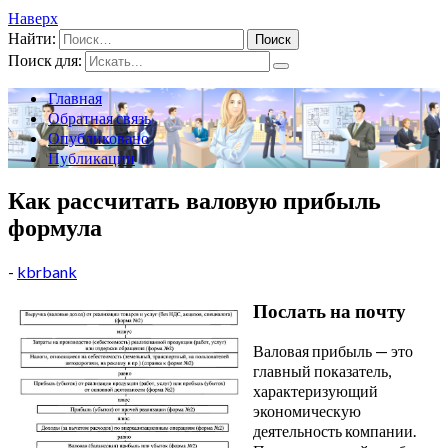
Наверх
Найти:
Поиск для:
Главная
Обратная связь
Опубликовано
Публикации
Как рассчитать валовую прибыль
формула
-
kbrbank
Послать на почту
Валовая прибыль — это
главный показатель,
характеризующий
экономическую
деятельность компании.