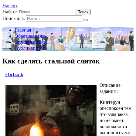
Наверх
Найти:
Поиск для:
Главная
Обратная связь
Опубликовано
Публикации
Как сделать стальной слиток
-
kbrbank
Описание
задания :
Кинтерун
обеспокоен тем,
что взял заказ,
но не имеет
возможности
выполнить его