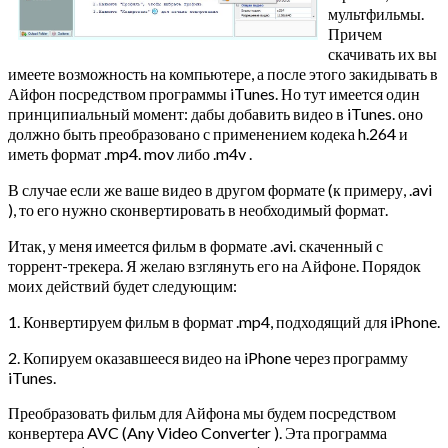
мультфильмы.
Причем
скачивать их вы
имеете возможность на компьютере, а после этого закидывать в
Айфон посредством программы iTunes. Но тут имеется один
принципиальный момент: дабы добавить видео в iTunes. оно
должно быть преобразовано с применением кодека h.264 и
иметь формат .mp4. mov либо .m4v .
В случае если же ваше видео в другом формате (к примеру, .avi
), то его нужно сконвертировать в необходимый формат.
Итак, у меня имеется фильм в формате .avi. скаченный с
торрент-трекера. Я желаю взглянуть его на Айфоне. Порядок
моих действий будет следующим:
1. Конвертируем фильм в формат .mp4, подходящий для iPhone.
2. Копируем оказавшееся видео на iPhone через программу
iTunes.
Преобразовать фильм для Айфона мы будем посредством
конвертера AVC (Any Video Converter ). Эта программа