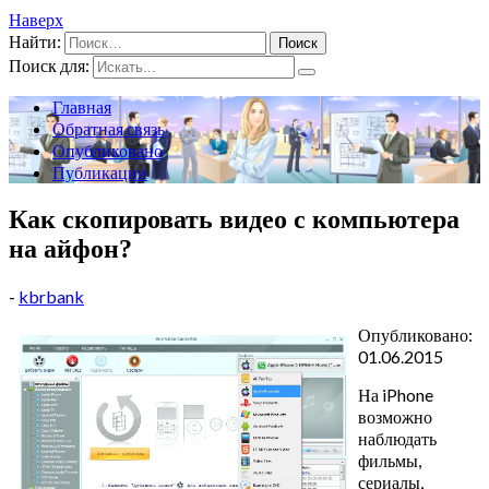
Наверх
Найти:
Поиск для:
Главная
Обратная связь
Опубликовано
Публикации
Как скопировать видео с компьютера
на айфон?
-
kbrbank
Опубликовано:
01.06.2015
На iPhone
возможно
наблюдать
фильмы,
сериалы,