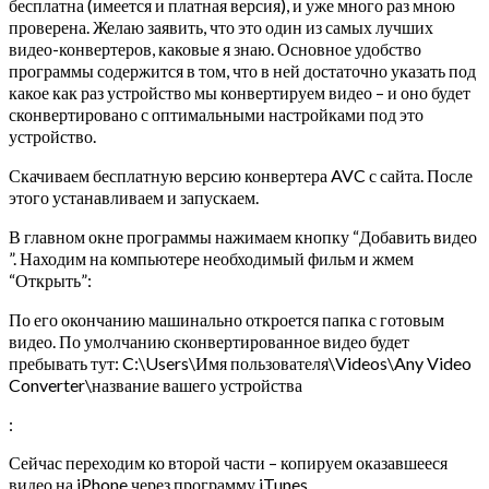
бесплатна (имеется и платная версия), и уже много раз мною
проверена. Желаю заявить, что это один из самых лучших
видео-конвертеров, каковые я знаю. Основное удобство
программы содержится в том, что в ней достаточно указать под
какое как раз устройство мы конвертируем видео – и оно будет
сконвертировано с оптимальными настройками под это
устройство.
Скачиваем бесплатную версию конвертера AVC с сайта.
После
этого устанавливаем и запускаем.
В главном окне программы нажимаем кнопку “Добавить видео
”. Находим на компьютере необходимый фильм и жмем
“Открыть”:
По его окончанию машинально откроется папка с готовым
видео. По умолчанию сконвертированное видео будет
пребывать тут: C:\Users\Имя пользователя\Videos\Any Video
Converter\название вашего устройства
:
Сейчас переходим ко второй части – копируем оказавшееся
видео на iPhone через программу iTunes.