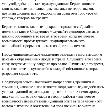
минутой, дабы почитать нужную данные. Берите лишь те
книги, каковые написаны практиками, а не теоретиками,
другими словами изучите, достиг ли создатель того уровня
успеха, о котором вы грезите.
Берите те книги, каковые прекрасно продаются. Делайте
пометки в книге. Следующее – слушайте аудиопрограммы и
диски с обучением в то время, в то время, когда не имеете
возможность просматривать. Аудиопрограммы это
величайший прорыв со времен изобретения печати.
Прослушивание дисков ежедневно разрешит вам стать одним
из самых образованных людей в стране. Слушайте, в то время,
когда ведете машину, забудьте про радио. Слушайте, в то время,
когда готовите на кухне либо в каждый обстановке, которая
разрешает сделать это.
Следующий совет – посещайте направления, тренинги и
семинары, каковые выполняют те люди, каковые уже добились
успеха в данной отрасли, для подготовки таких семинаров у
них ушли подготовки часов и тысячи работы – вы имеете
возможность перенять целый данный опыт за пара часов – это
весьма выгодно! В обязательном порядке купите билет на