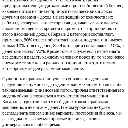
предприниматели (люди, каковые строят собственный бизнес,
каковые потом начинает приносить им пассивный доход,
другими словами – доход, не зависящий от количества их
работы), четвертая – инвесторы (люди, каковые занимаются
вложениями денег, и времени и кроме этого приобретают с
этого пассивный доход).
Первые 2 категории составляют,
примерно, 90% от всех обитателей земли, но денег они имеют
только 10% от всех денег, 3 и 4 категории составляют – 10 %, а
денег они имеют 90%. Кроме того, в случае если перемешать
все деньги и раздать каждому человеку поровну, то через некое
время все станет как и раньше, по причине того, что в этих
категориях у людей различное мышление.
Сущность и правила наилучшего управления деньгами
следующие – нужно создать денежный механизм, бизнес либо
так называемый финансовый поток, причем ответственная его
модель обязана сложиться в отечественном мышлении.
Богатые люди отличаются от бедных только правилами
мышления, а не числом денег. В этом уроке мы не будем
разглядывать современные варианты построения бизнеса, мы
разглядим только весьма простые правила, каковые
универсальны в любое время: