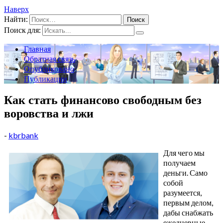
Наверх
Найти:
Поиск для:
Главная
Обратная связь
Опубликовано
Публикации
Как стать финансово свободным без
воровства и лжи
-
kbrbank
Для чего мы
получаем
деньги. Само
собой
разумеется,
первым делом,
дабы снабжать
ежедневные