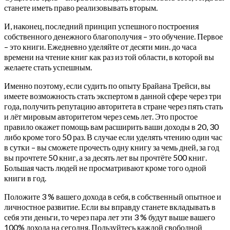
станете иметь право реализовывать вторым.
И, наконец, последний принцип успешного построения
собственного денежного благополучия – это обучение. Первое
– это книги. Ежедневно уделяйте от десяти мин. до часа
времени на чтение книг как раз из той области, в которой вы
желаете стать успешным.
Именно поэтому, если судить по опыту Брайана Трейси, вы
имеете возможность стать экспертом в данной сфере через три
года, получить репутацию авторитета в стране через пять стать
и лёт мировым авторитетом через семь лет. Это простое
правило окажет помощь вам расширить ваши доходы в 20, 30
либо кроме того 50 раз. В случае если уделять чтению один час
в сутки – вы сможете прочесть одну книгу за чемь дней, за год
вы прочтете 50 книг, а за десять лет вы прочтёте 500 книг.
Большая часть людей не просматривают кроме того одной
книги в год.
Положите 3 % вашего дохода в себя, в собственный опытное и
личностное развитие. Если вы вправду станете вкладывать в
себя эти деньги, то через пара лет эти 3 % будут выше вашего
100% дохода на сегодня. Пользуйтесь каждой свободной