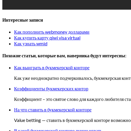
Интересные записи
Как пополнить webmoney долларами
Как купить карту qiwi visa virtual
Как узнать wmid
Похожие статьи, которые вам, наверника будут интересны:
Как выиграть в букмекерской конторе
Как уже неоднократно подчеркивалось, букмекерская конт
Коэффициенты букмекерских контор
Коэффициент – это святое слово для каждого любителя ста
На что ставить в букмекерской конторе
Value betting — ставить в букмекерской конторе возможно 
В какой букмекерской конторе лучше играть