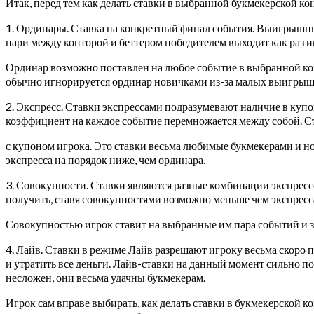
Итак, перед тем как делать ставки в выбранной букмекерской ко
1. Ординары. Ставка на конкретный финал события. Выигрышным
пари между конторой и беттером победителем выходит как раз и
Ординар возможно поставлен на любое событие в выбранной кон
обычно игнорируется ординар новичками из-за малых выигрышей
2. Экспресс. Ставки экспрессами подразумевают наличие в купон
коэффициент на каждое событие перемножается между собой. Ста
с купоном игрока. Это ставки весьма любимые букмекерами и но
экспресса на порядок ниже, чем ординара.
3. Совокупности. Ставки являются разные комбинации экспресс
получить, ставя совокупностями возможно меньше чем экспресса
Совокупностью игрок ставит на выбранные им пара событий и задает
4. Лайв. Ставки в режиме Лайв разрешают игроку весьма скоро п
и утратить все деньги. Лайв-ставки на данный момент сильно п
несложен, они весьма удачны букмекерам.
Игрок сам вправе выбирать, как делать ставки в букмекерской к