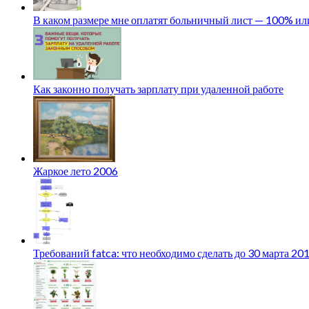
В каком размере мне оплатят больничный лист — 100% и
Как законно получать зарплату при удаленной работе
Жаркое лето 2006
Требований fatca: что необходимо сделать до 30 марта 20