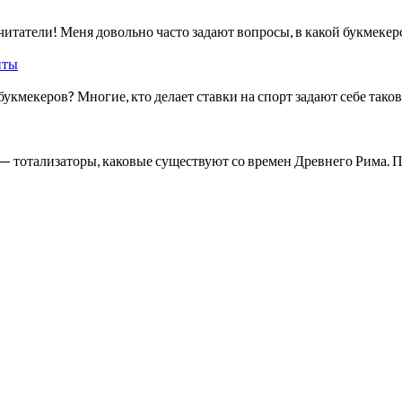
татели! Меня довольно часто задают вопросы, в какой букмекерс
нты
кмекеров? Многие, кто делает ставки на спорт задают себе тако
 тотализаторы, каковые существуют со времен Древнего Рима. П