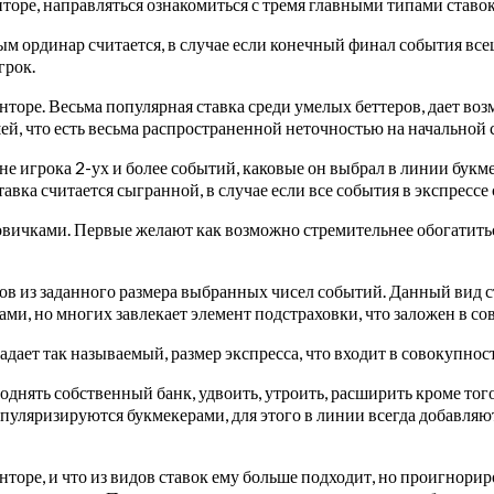
нторе, направляться ознакомиться с тремя главными типами ставок
 ординар считается, в случае если конечный финал события всец
грок.
торе. Весьма популярная ставка среди умелых беттеров, дает во
, что есть весьма распространенной неточностью на начальной с
е игрока 2-ух и более событий, каковые он выбрал в линии букме
вка считается сыгранной, в случае если все события в экспрессе
вичками. Первые желают как возможно стремительнее обогатиться
ов из заданного размера выбранных чисел событий. Данный вид с
ми, но многих завлекает элемент подстраховки, что заложен в со
 так называемый, размер экспресса, что входит в совокупность (к п
однять собственный банк, удвоить, утроить, расширить кроме того 
опуляризируются букмекерами, для этого в линии всегда добавляю
онторе, и что из видов ставок ему больше подходит, но проигнори