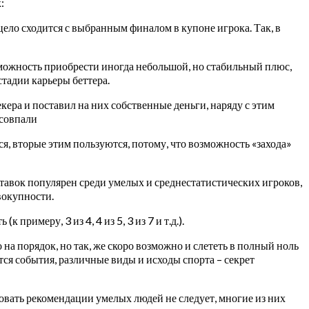
:
ело сходится с выбранным финалом в купоне игрока. Так, в
зможность приобрести иногда небольшой, но стабильный плюс,
тадии карьеры беттера.
кера и поставил на них собственные деньги, наряду с этим
 совпали
, вторые этим пользуются, потому, что возможность «захода»
тавок популярен среди умелых и среднестатистических игроков,
вокупности.
римеру, 3 из 4, 4 из 5, 3 из 7 и т.д.).
на порядок, но так, же скоро возможно и слететь в полный ноль
тся события, различные виды и исходы спорта – секрет
ровать рекомендации умелых людей не следует, многие из них