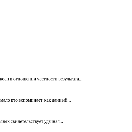
окоен в отношении честности результата…
о мало кто вспоминает, как данный…
й язык свидетельствует удачная…