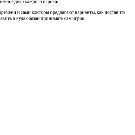
личное дело каждого игрока.
 времени и сами конторы предлагают варианты, как поставить
тавить и куда обязан принимать сам игрок.