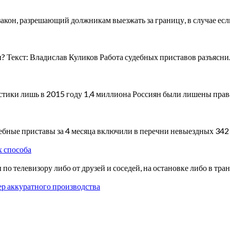
акон, разрешающий должникам выезжать за границу, в случае ес
и? Текст: Владислав Куликов Работа судебных приставов разъяснил
тики лишь в 2015 году 1,4 миллиона Россиян были лишены права
удебные приставы за 4 месяца включили в перечни невыездных 342
х способа
по телевизору либо от друзей и соседей, на остановке либо в тр
р аккуратного производства