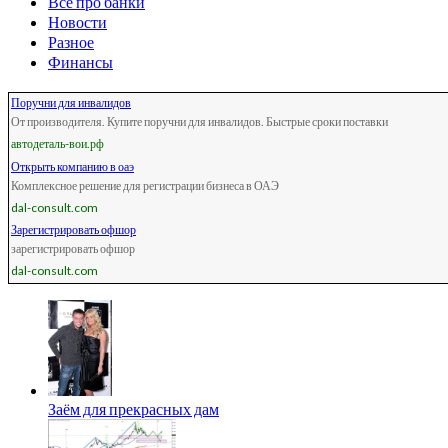
Всё про банки
Новости
Разное
Финансы
Поручни для инвалидов
От производителя. Купите поручни для инвалидов. Быстрые сроки поставки
автодеталь-вои.рф
Открыть компанию в оаэ
Комплексное решение для регистрации бизнеса в ОАЭ
dal-consult.com
Зарегистрировать офшор
зарегистрировать офшор
dal-consult.com
Заём для прекрасных дам