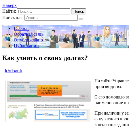
Наверх
Найти:
Поиск для:
Главная
Обратная связь
Опубликовано
Публикации
Как узнать о своих долгах?
-
kbrbank
На сайте Управле
производств».
С его помощью во
наименование пр
При наличии у за
аккуратного прои
контактные данны