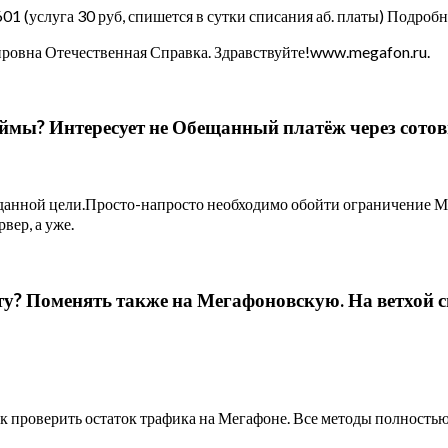
01 (услуга 30 руб, спишется в сутки списания аб. платы) Подро
ировна Отечественная Справка. Здравствуйте!www.megafon.ru.
ймы? Интересует не Обещанный платёж через сотов
 данной цели.Просто-напросто необходимо обойти ограничение Ме
вер, а уже.
у? Поменять также на Мегафоновскую. На ветхой с
ак проверить остаток трафика на Мегафоне. Все методы полность