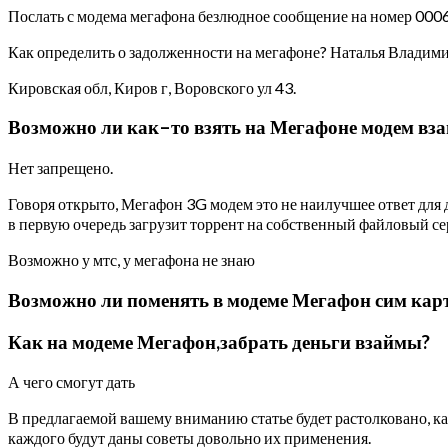
Послать с модема мегафона безлюдное сообщение на номер 0006
Как определить о задолженности на мегафоне? Наталья Владим
Кировская обл, Киров г, Воровского ул 43.
Возможно ли как–то взять на Мегафоне модем вза
Нет запрещено.
Говоря открыто, Мегафон 3G модем это не наилучшее ответ для
в первую очередь загрузит торрент на собственный файловый сер
Возможно у мтс, у мегафона не знаю
Возможно ли поменять в модеме Мегафон сим карт
Как на модеме Мегафон,забрать деньги взаймы?
А чего смогут дать
В предлагаемой вашему вниманию статье будет растолковано, к
каждого будут даны советы довольно их применения.