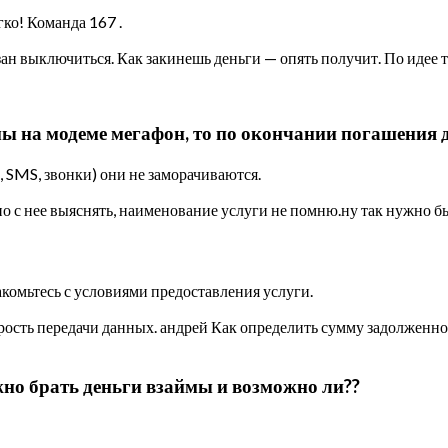
ко! Команда 167 .
зан выключиться. Как закинешь деньги — опять получит. По идее т
мы на модеме мегафон, то по окончании погашения 
, SMS, звонки) они не заморачиваются.
о с нее выяснять, наименование услуги не помню.ну так нужно б
акомьтесь с условиями предоставления услуги.
корость передачи данных. андрей Как определить сумму задолже
жно брать деньги взаймы и возможно ли??