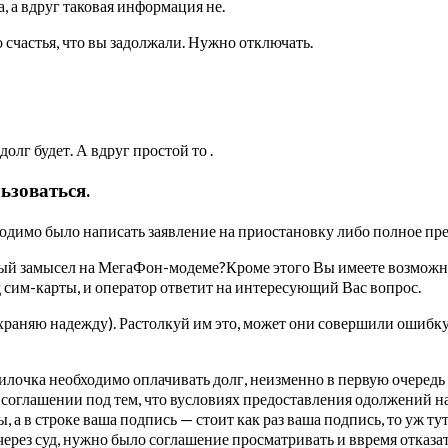
, а вдруг таковая информация не.
счастья, что вы задолжали. Нужно отключать.
олг будет. А вдруг простой то .
ьзоваться.
обходимо было написать заявление на приостановку либо полное п
ый замысел на МегаФон-модеме?Кроме этого Вы имеете возможно
 сим-карты, и оператор ответит на интересующий Вас вопрос.
раняю надежду). Растолкуй им это, может они совершили ошибку, 
 милочка необходимо оплачивать долг, неизменно в первую очеред
 в соглашении под тем, что вусловиях предоставления одолжений 
, а в строке ваша подпись — стоит как раз ваша подпись, то уж ту
т через суд, нужно было соглашение просматривать и ввремя отка