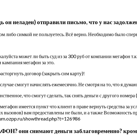
 он неладен) отправили письмо, что у нас задолжен
ом либо симкой не пользуетесь. Всё верно. Необходимо было спер
луйста может ли быть суд из за 300 руб от компании мегафон т.к
и кампания мегафон за это.
сторгнуть договор (закрыть сим карту)!
лучае смогут начислять ежемесячно. Не смотря на то, что я думаю
инственное, что смогут сделать, так снять деньги с другого номера 
мегафон имеется пункт что клиент в праве вернуть средства за ус
ных вызовов) вам предоставлены не были, и а также Возможность п
orum.ozpp.ru/showthread.php?t=126986
ФОН? они снимают деньги заблаговременно? кроме 