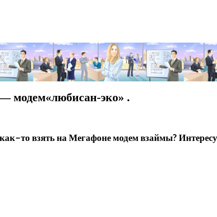
 — модем«любисан-эко» .
как–то взять на Мегафоне модем взаймы? Интересу