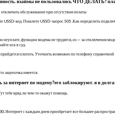
ность. взаймы не пользовались ЧТО ДЕЛАТЬ? пла
 отключать обслуживание при отсутствия оплаты
те USSD-код. Пошлите USSD-запрос 505 .Как определить подклю
при неуплате, функции модема не трудятся, из — за отключения мод
айте иск в суд.
ее прийдется платить. Уточнить возможно по телефону справочной 
то зацепочка имеется.
ь за интернет по модему?его заблокируют. я в долга
Тут тебе вряд ли чем-то окажут помощь.
30. Интернет с каждым днем приобретает все большее распростра