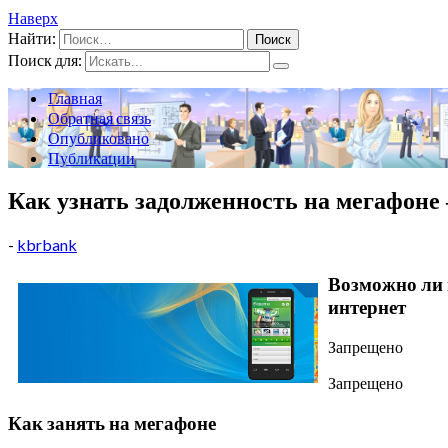
Наверх
Найти:
Поиск для:
Главная
Обратная связь
Опубликовано
Публикации
Как узнать задолженность на мегафоне
-
kbrbank
Возможно ли 
интернет
Запрещено
Запрещено
Как занять на мегафоне