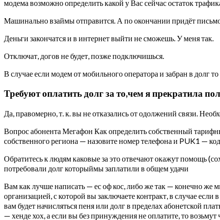
модема возможно определить какой у Вас сейчас остаток трафика
Машинально взаймы отправится. А по окончании придёт письмо 
Деньги закончатся и в интернет выйти не сможешь. У меня так.
Отключат, догов не будет, позже подключишься.
В случае если модем от мобильного оператора и забран в долг то д
Требуют оплатить долг за то,чем я прекратила пол
Да, правомерно, т. к. вы не отказались от одолжений связи. Не
Вопрос абонента Мегафон Как определить собственный тарифн
собственного региона — назовите номер телефона и PUK1 — код
Обратитесь к людям каковые за это отвечают окажут помощь (сох
потребовали долг которыймы заплатили в общем удачи
Вам как лучше написать — ес оф кос, либо же так — конечно же
организацией, с которой вы заключаете контракт, в случае если
вам будет начисляться пеня или долг в пределах абонетской платы
— хенде хох, а если вы без принуждения не оплатите, то возьму