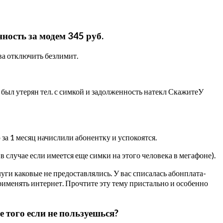
ность за модем 345 руб.
ва отключить безлимит.
 был утерян тел. с симкой и задолженность натекл СкажитеУ
 за 1 месяц начислили абонентку и успокоятся.
(в случае если имеется еще симки на этого человека в мегафоне).
луги каковые не предоставлялись. У вас списалась абонплата-
рименять интернет. Прочтите эту тему пристально и особенно
того если не пользуешься?