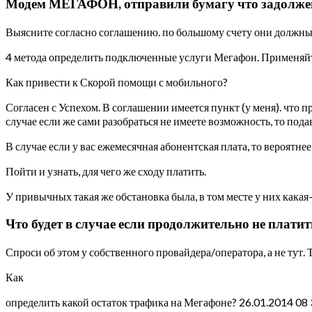
Модем МЕГАФОН, отправили бумагу что задолжен
Выясните согласно соглашению. по большому счету они должны
4 метода определить подключенные услуги Мегафон. Применяй
Как привести к Скорой помощи с мобильного?
Согласен с Успехом. В соглашении имеется пункт (у меня). что 
случае если же сами разобраться не имеете возможность, то подав
В случае если у вас ежемесячная абонентская плата, то вероятн
Пойти и узнать, для чего же сходу платить.
У привычных такая же обстановка была, в том месте у них какая-
Что будет в случае если продолжительно не платит
Спроси об этом у собственного провайдера/оператора, а не тут. 
Как
определить какой остаток трафика на Мегафоне? 26.01.2014 08 