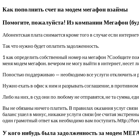
Как пополнить счет на модем мегафон взаймы
Помогите, пожалуйста! Из компании Мегафон (будь
Абонентская плата снимается кроме того в случае если интернет
Так что нужно будет оплатить задолженность.
1 как определить собственный номер на мегафон ?Сообщите пожа
меня модем мегафон. вечером не могу выйти в интернет, несет л
Поностью поддерживаю — необходимо все услуги отключить и ра
Нужно ехать в офис к ним и разрывать соглашение, в противном с
Либо на них, в суд они по любому не отправятся, не та сумма, ед
Вы не обязаны ничего платить. В правилах оказания услуг связи 
баланс ушел в минус, никакие услуги связи (не считая экстрен
один грамотный ответ как необходимо вам поступить. http://f
У кого нибудь была задолженность за модем МЕГА