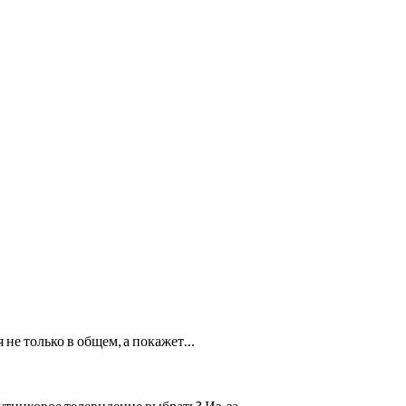
не только в общем, а покажет…
путниковое телевидение выбрать? Из-за…