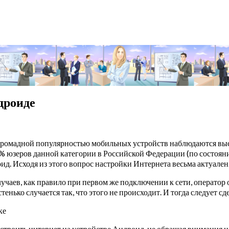
дроиде
с громадной популярностью мобильных устройств наблюдаются вы
% юзеров данной категории в Российской Федерации (по состояни
д. Исходя из этого вопрос настройки Интернета весьма актуален
учаев, как правило при первом же подключении к сети, оператор
тенько случается так, что этого не происходит. И тогда следует сд
ке
троить интернет на устройстве Андроид, не обращая внимания на 