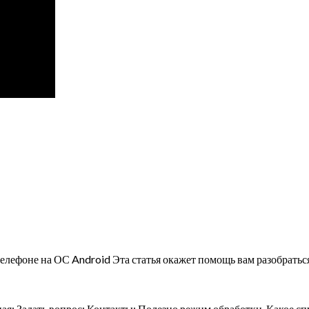
фоне на ОС Android Эта статья окажет помощь вам разобраться 
ая; Задать вопрос; Контакты; Полезно режим обработки. Какое с