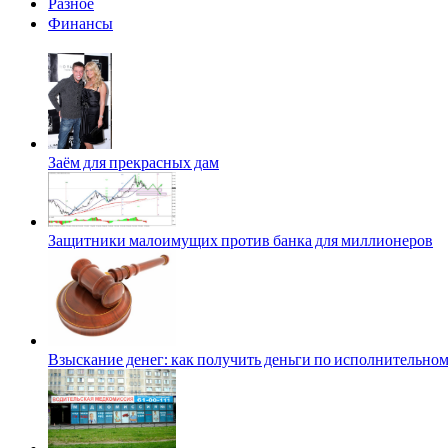
Разное
Финансы
Заём для прекрасных дам
Защитники малоимущих против банка для миллионеров
Взыскание денег: как получить деньги по исполнительном