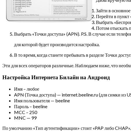
Зайти в основное
Перейти в пункт 
Выбрать «Беспров
Потом отыскать 
Выбрать «Точки доступа» (APN). P.S. В случае если телефон
для которой будет производится настройка.
В то время, когда станете пребывать в разделе Точки дос
Эти для всех операторов различные.
Наблюдаем ниже, что необхо
Настройка Интернета Билайн на Андроид
Имя – любое
APN (Точка доступа) — internet.beeline.ru (для симки из 
Имя пользователя — beeline
Пароль – beeline
MCC – 250
MNC — 99
По умолчанию «Тип аутентификации» стоит «PAP либо CHAP». В