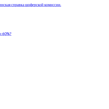
нская справка шоферской комиссии.
ли 60%?