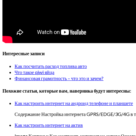
Интересные записи
Как посчитать расход топлива авто
Что такое qiwi яйца
Финансовая грамотность – что это и зачем?
Похожие статьи, которые вам, наверника будут интересны:
Как настроить интернет на андроид телефоне и планшете
Содержание Настройка интернета GPRS/EDGE/3G/4G в теле
Как настроить интернет на актив
Image Картины: Как настроить интернет на активе Основн