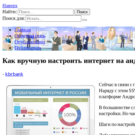
Наверх
Найти:
Поиск для:
Главная
Обратная связь
Опубликовано
Публикации
Как вручную настроить интернет на ан
-
kbrbank
Сейчас в связи 
Наряду с этим 55
платформе Андрои
В большинстве сл
настройки. Но час
Шаги по настрой
Дабы вручную нас