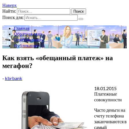
Наверх
Найти:
Поиск для:
Главная
Обратная связь
Опубликовано
Публикации
Как взять «обещанный платеж» на
мегафон?
-
kbrbank
18.01.2015
Платежные
совокупности
Часто деньги на
счету телефона
заканчиваются в
самый