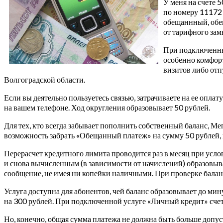
У меня на счете 
по номеру 11172 
обещаннный, обещ
от тарифного зам
При подключенных
особенно комфорт
визитов либо отп
Волгоградской области.
Если вы деятельно пользуетесь связью, затрачиваете на ее оплат
на вашем телефоне. Ход округления образовывает 50 рублей.
Для тех, кто всегда забывает пополнить собственный баланс, 
возможность забрать «Обещанный платеж» на сумму 50 рублей, 
Перерасчет кредитного лимита проводится раз в месяц при ус
и снова вычисленным (в зависимости от начислений) образовыв
сообщение, не имея ни копейки наличными. При проверке балан
Услуга доступна для абонентов, чей баланс образовывает до ми
на 300 рублей. При подключенной услуге «Личный кредит» счет 
Но, конечно, общая сумма платежа не должна быть больше допуст