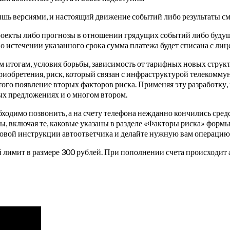
ишь версиями, и настоящий движение событий либо результаты смо
 проекты либо прогнозы в отношении грядущих событий либо буд
 истечении указанного срока сумма платежа будет списана с лице
 итогам, условия борьбы, зависимость от тарифных новых структ
риобретения, риск, который связан с инфраструктурой телекомму
этого появление вторых факторов риска. Применяя эту разработку
х предложениях и о многом втором.
еобходимо позвонить, а на счету телефона нежданно кончились сре
ы, включая те, каковые указаны в разделе «Факторы риска» формы
осовой инструкции автоответчика и делайте нужную вам операцию
лимит в размере 300 рублей. При пополнении счета происходит 