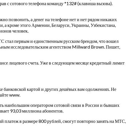
ав с сотового телефона команду *132# (клавиша вызова).
жно позвонить, а денег на телефоне нет и нет рядом никаких
, а кроме этого Армении, Беларуси, Украины, Узбекистана,
ионов человек.
МТС стал первым и единственным русским брендом, что вошел
ным исследовательским агентством Millward Brown. Пишет,
ансе лицевого счета. Уже в следующем месяце кредитный лимит
е банковской картой и других дешёвых вам одолжениях. Не
сайте www.
ь наибольшим оператором сотовой связи в России и бывших
вает 93,03 миллиона абонентов.
й платеж в размере 800 рублей, смогут повторно занять на МТС,