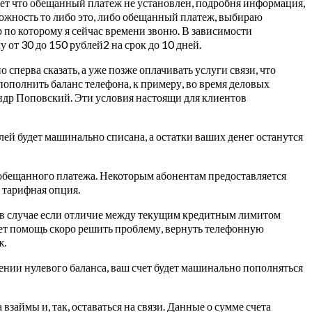
шет что обещанный платеж не установлен, подробня информация,
озможность то либо это, либо обещанный платеж, выбираю
 по которому я сейчас времени звоню. В зависимости
 от 30 до 150 рублей2 на срок до 10 дней.
ерва сказать, а уже позже оплачивать услуги связи, что
пополнить баланс телефона, к примеру, во время деловых
ндр Поповский. Эти условия настоящи для клиентов
блей будет машинально списана, а остатки ваших денег останутся
 обещанного платежа. Некоторым абонентам предоставляется
 тарифная опция.
и в случае если отличие между текущим кредитным лимитом
жет помощь скоро решить проблему, вернуть телефонную
ж.
жении нулевого баланса, ваш счет будет машинально пополняться
займы и, так, оставаться на связи. Данные о сумме счета