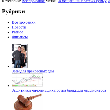
Категории:
Всё про банки
Метки:
«Обещанный платеж» сумму
,
«
Рубрики
Всё про банки
Новости
Разное
Финансы
Заём для прекрасных дам
Защитники малоимущих против банка для миллионеров