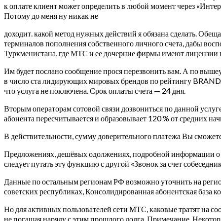
к оплате клиент может определить в любой момент через «Интер
Потому до меня ну никак не
доходит. какой метод нужных действий я обязана сделать. Обеща
терминалов пополнения собственного личного счета, дабы воспо
Туркменистана, где МТС и ее дочерние фирмы имеют лицензии н
Им будет послано сообщение прося перезвонить вам. А по выше
в число ста лидирующих мировых брендов по рейтингу BRANDZ
что услуга не поключена. Срок оплаты счета — 24 дня.
Вторым операторам сотовой связи дозвониться по данной услуг
абонента пересчитывается и образовывает 120 % от средних нач
В действительности, сумму доверительного платежа Вы сможете
Предложениях, дешёвых одолжениях, подробной информации о ф
следует путать эту функцию с другой «Звонок за счет собесед
Данные по остальным регионам РФ возможно уточнить на реги
советских республиках, Консолидированная абонентская база к
Но для активных пользователей сети МТС, каковые тратят на со
не погашая наряду с этим прошлого долга. Примечание. Некотор