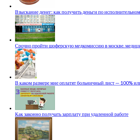
Взыскание денег: как получить деньги по исполнительном
Срочно пройти шоферскую медкомиссию в москве. медици
В каком размере мне оплатят больничный лист — 100% и
Как законно получать зарплату при удаленной работе