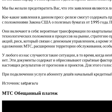
Мы бы желали предотвратить Вас, что эти заявления являются л
Кое-какие заявления в данном пресс-релизе смогут содержать
с положениями Закона США о полезных бумагах от 1995 года. По
Они включают в себя: вероятные трансформации по квартальным
технологических положения и процессов на рынке, стратегию п
акций, риск, который связан с денежным управлением, а кроме 
одолжениях МТС, расширении территории обслуживания, особы
У любого из нас случаются такие ситуации, в то время, когда н
нет. Эти документы содержат и обрисовывают серьёзные фактор
настоящих результатов от прогнозов и проектов. Для этого гол
При подключении услуги абоненту дешёв начальный кредитный 
Источник: satpara.ru
МТС Обещанный платеж