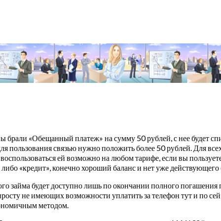
вы брали «Обещанный платеж» на сумму 50 рублей, с нее будет спи
для пользования связью нужно положить более 50 рублей. Для все
, воспользоваться ей возможно на любом тарифе, если вы пользуе
либо «кредит», конечно хороший баланс и нет уже действующего
о займа будет доступно лишь по окончании полного погашения п
просту не имеющих возможности уплатить за телефон тут и по се
ономичным методом.