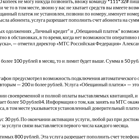
50 копеек не могу никуда позвонить, ввожу команду *111*32# пи
и че то в том месте, звоню у вас не хватает средств вы имеете в
анный платеж не установлен, позвони по номеру, именует номер
ысла абонента, услуга разрешает пополнить счет абонента на сумму
 одолжениях „Личный кредит“ и „Обещанный платеж“ возможно сп
но в обстановках, в то время, когда нет возможности оперативно 
уска», — отметил директор «МТС Российская Федерация» Алекса
у более 100 рублей в месяц, то и лимит будет выше. Сумма в 50 ру
Мегафон предусмотрел возможность подключения автоматического
вторым — 200 и более рублей. Услуга «Обещанный платеж» — это
ловии своевременной и полной оплаты выставляемых квитанций, 
ает более 50 рублей4. Информация о том, как занять на МТС ока
са, в том месте указывается установленный доверительный плате
нус 30 руб. По окончании активации услуги, любой раз при дости
за услуги связи выставляется первого числа каждого месяца.
имых 800 рублей. Эта услуга разрешает пополнить счет телефона в