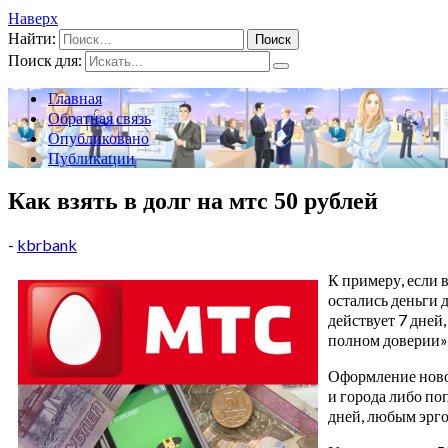
Наверх
Найти:
Поиск для:
Главная
Обратная связь
Опубликовано
Публикации
Как взять в долг на мтс 50 рублей
-
kbrbank
К примеру, если 
остались деньги 
действует 7 дней
полном доверии» 
Оформление новог
и города либо по
дней, любым эрг