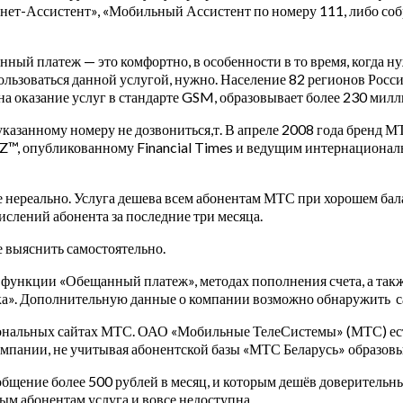
нет-Ассистент», «Мобильный Ассистент по номеру 111, либо собр
нный платеж — это комфортно, в особенности в то время, когда ну
льзоваться данной услугой, нужно. Население 82 регионов России
а оказание услуг в стандарте GSM, образовывает более 230 милл
указанному номеру не дозвониться,т. В апреле 2008 года бренд 
™, опубликованному Financial Times и ведущим интернациональ
е нереально. Услуга дешева всем абонентам МТС при хорошем бал
ислений абонента за последние три месяца.
 выяснить самостоятельно.
ункции «Обещанный платеж», методах пополнения счета, а такж
ника». Дополнительную данные о компании возможно обнаружить 
ональных сайтах МТС. ОАО «Мобильные ТелеСистемы» (МТС) ест
омпании, не учитывая абонентской базы «МТС Беларусь» образовы
общение более 500 рублей в месяц, и которым дешёв доверительны
ым абонентам услуга и вовсе недоступна.