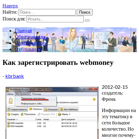
Наверх
Найти:
Поиск для:
Главная
Обратная связь
Опубликовано
Публикации
Как зарегистрировать webmoney
-
kbrbank
2012-02-15
создатель:
Френк
Информации на
эту тематику в
сети большое
количество. Но
многие почему-