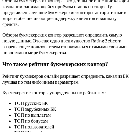
Обзоры букмекерских контор – это детальное описание каждой
компании, занимающейся приёмом ставок на спорт. Тут
представлены лучшие букмекерские конторы, авторитетные в
мире, и обеспечивающие поддержку клиентов и выплату
средств.
Обзоры букмекерских контор разрешают определить самую
новую данные. Это еще одно преимущество RatingBet.com,
разрешающее пользователям ознакомиться с самыми свежими
новостями в мире букмекерства.
Что такое рейтинг букмекерских контор?
Рейтинг букмекеров онлайн разрешает определить, какая из БК
лучшая по тем либо иным параметрам.
Букмекерские конторы упорядочены по рейтингам:
ТОП русских БК
ТОП зарубежных БК
ТОП по выплатам
ТОП по бонусам
ТОП пользователей