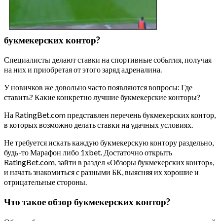
букмекерских контор?
Специалисты делают ставки на спортивные события, получая
на них и приобретая от этого заряд адреналина.
У новичков же довольно часто появляются вопросы: Где
ставить? Какие конкретно лучшие букмекерские конторы?
На RatingBet.com представлен перечень букмекерских контор,
в которых возможно делать ставки на удачных условиях.
Не требуется искать каждую букмекерскую контору раздельно,
будь-то Марафон либо 1хbet. Достаточно открыть
RatingBet.com, зайти в раздел «Обзоры букмекерских контор»,
и начать знакомиться с разными БК, выясняя их хорошие и
отрицательные стороны.
Что такое обзор букмекерских контор?