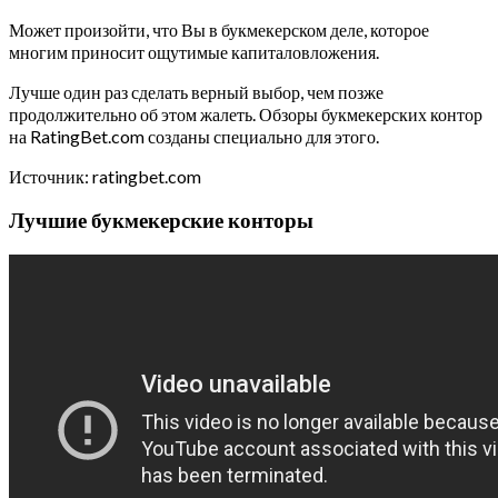
Может произойти, что Вы в букмекерском деле, которое
многим приносит ощутимые капиталовложения.
Лучше один раз сделать верный выбор, чем позже
продолжительно об этом жалеть. Обзоры букмекерских контор
на RatingBet.com созданы специально для этого.
Источник: ratingbet.com
Лучшие букмекерские конторы