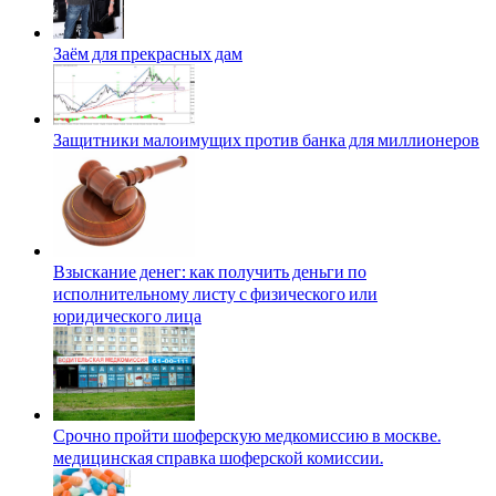
Заём для прекрасных дам
Защитники малоимущих против банка для миллионеров
Взыскание денег: как получить деньги по
исполнительному листу с физического или
юридического лица
Срочно пройти шоферскую медкомиссию в москве.
медицинская справка шоферской комиссии.