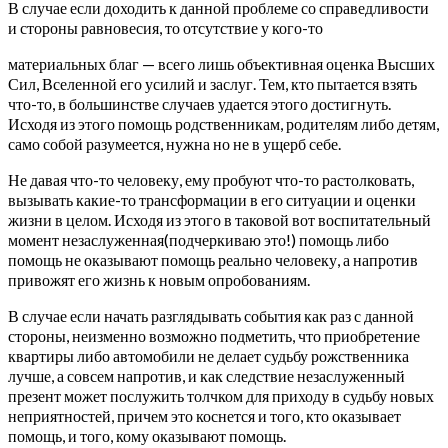
В случае если доходить к данной проблеме со справедливости
и стороны равновесия, то отсутствие у кого-то
материальных благ — всего лишь объективная оценка Высших
Сил, Вселенной его усилий и заслуг. Тем, кто пытается взять
что-то, в большинстве случаев удается этого достигнуть.
Исходя из этого помощь родственникам, родителям либо детям,
само собой разумеется, нужна но не в ущерб себе.
Не давая что-то человеку, ему пробуют что-то растолковать,
вызывать какие-то трансформации в его ситуации и оценки
жизни в целом. Исходя из этого в таковой вот воспитательный
момент незаслуженная(подчеркиваю это!) помощь либо
помощь не оказывают помощь реально человеку, а напротив
привожят его жизнь к новым опробованиям.
В случае если начать разглядывать события как раз с данной
стороны, неизменно возможно подметить, что приобретение
квартиры либо автомобили не делает судьбу рожственника
лучше, а совсем напротив, и как следствие незаслуженный
презент может послужить толчком для приходу в судьбу новых
неприятностей, причем это коснется и того, кто оказывает
помощь, и того, кому оказывают помощь.