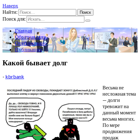
Наверх
Найти:
Поиск для:
Главная
Обратная связь
Опубликовано
Публикации
Какой бывает долг
-
kbrbank
Весьма не
несложная тема
— долги
тревожит на
данный момент
весьма многих.
По мере
продвижения
продаж