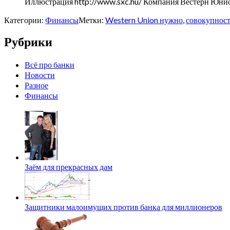
Иллюстрация http://www.sxc.hu/ Компания Вестерн Юнио
Категории:
Финансы
Метки:
Western Union нужно
,
совокупност
Рубрики
Всё про банки
Новости
Разное
Финансы
Заём для прекрасных дам
Защитники малоимущих против банка для миллионеров