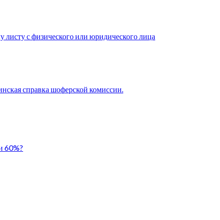
у листу с физического или юридического лица
нская справка шоферской комиссии.
ли 60%?