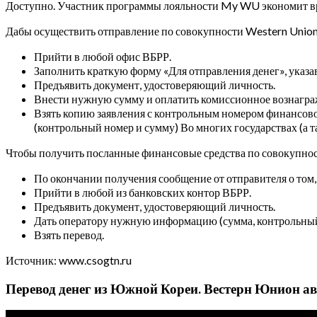
Доступно. Участник программы лояльности My WU экономит вр
Дабы осуществить отправление по совокупности Western Unio
Прийти в любой офис ВБРР.
Заполнить краткую форму «Для отправления денег», указа
Предъявить документ, удостоверяющий личность.
Внести нужную сумму и оплатить комиссионное вознаграж
Взять копию заявления с контрольным номером финансовог
(контрольный номер и сумму) Во многих государствах (а 
Чтобы получить посланные финансовые средства по совокупно
По окончании получения сообщение от отправителя о том,
Прийти в любой из банковских контор ВБРР.
Предъявить документ, удостоверяющий личность.
Дать оператору нужную информацию (сумма, контрольный 
Взять перевод.
Источник: www.csogtn.ru
Перевод денег из Южной Кореи. Вестерн Юнион ав