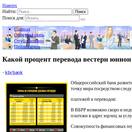
Наверх
Найти:
Поиск для:
Главная
Обратная связь
Опубликовано
Публикации
Какой процент перевода вестерн юнион
-
kbrbank
Общероссийский банк развити
точку мира посредством сле
платежей и переводов:
В ВБРР возможно скоро и недо
платежи в адрес юрлиц за усл
Совокупность финансовых пе