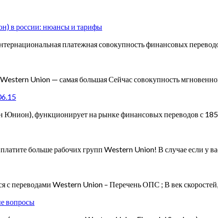
он) в россии: нюансы и тарифы
тернациональная платежная совокупность финансовых переводов
Western Union — самая большая Сейчас совокупность мгновенног
06.15
 Юнион), функционирует на рынке финансовых переводов с 1851
латите больше рабочих групп Western Union! В случае если у ва
я с переводами Western Union – Перечень ОПС ; В век скоростей
ые вопросы