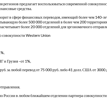
я регионов предлагает воспользоваться современной совокупн
инансовые средства.
орит в сфере финансовых переводов, имеющий более чем 140-лет
тывающую более 500 000 отделений в более чем 200 территориях 
асчитывает более 20 000 отделений для эргономичного отправле
о совокупности Western Union
1%,
Г и Грузия –от 1%,
уб. за любой перевод от 75 000 руб. либо 41 долл. США от 3000
отправления.
и по России в любом ближайшем отделении партнера совокупност