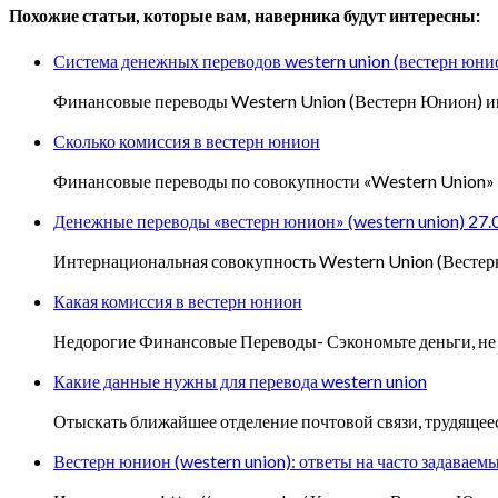
Похожие статьи, которые вам, наверника будут интересны:
Система денежных переводов western union (вестерн юни
Финансовые переводы Western Union (Вестерн Юнион) ин
Сколько комиссия в вестерн юнион
Финансовые переводы по совокупности «Western Union» 
Денежные переводы «вестерн юнион» (western union) 27.
Интернациональная совокупность Western Union (Вестерн
Какая комиссия в вестерн юнион
Недорогие Финансовые Переводы- Сэкономьте деньги, не п
Какие данные нужны для перевода western union
Отыскать ближайшее отделение почтовой связи, трудящеес
Вестерн юнион (western union): ответы на часто задаваем