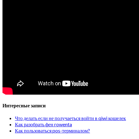
Интересные записи
Что делать если не получаеться войти в qiwi кошелек
Как разобрать фен rowenta
Как пользоваться pos-терминалом?