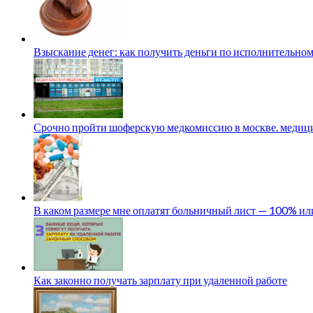
Взыскание денег: как получить деньги по исполнительном
Срочно пройти шоферскую медкомиссию в москве. медици
В каком размере мне оплатят больничный лист — 100% и
Как законно получать зарплату при удаленной работе