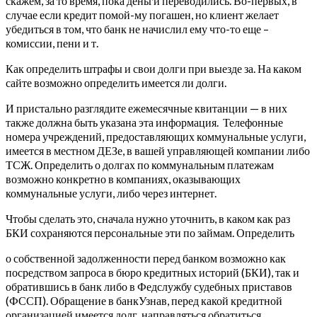
скажем, за то время, пока деньги переводились. Во-первых, в
случае если кредит помой-му погашен, но клиент желает
убедиться в том, что банк не начислил ему что-то еще –
комиссии, пени и т.
Как определить штрафы и свои долги при выезде за. На каком
сайте возможно определить имеется ли долги.
И пристально разглядите ежемесячные квитанции — в них
также должна быть указана эта информация.
Телефонные
номера учреждений, предоставляющих коммунальные услуги,
имеется в местном ДЕЗе, в вашей управляющей компании либо
ТСЖ. Определить о долгах по коммунальным платежам
возможно конкретно в компаниях, оказывающих
коммунальные услуги, либо через интернет.
Чтобы сделать это, сначала нужно уточнить, в каком как раз
БКИ сохраняются персональные эти по займам. Определить
о собственной задолженности перед банком возможно как
посредством запроса в бюро кредитных историй (БКИ), так и
обратившись в банк либо в Федслужбу судебных приставов
(ФССП). Обращение в банкУзнав, перед какой кредитной
организацией имеется долг, направляться обратиться