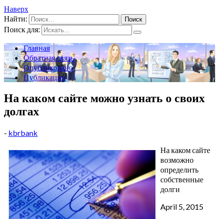
Наверх
Найти:
Поиск для:
Главная
Обратная связь
Опубликовано
Публикации
На каком сайте можно узнать о своих
долгах
-
kbrbank
На каком сайте
возможно
определить
собственные
долги
April 5, 2015