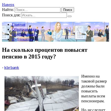
Наверх
Найти:
Поиск для:
Главная
Обратная связь
Опубликовано
Публикации
На сколько процентов повысят
пенсию в 2015 году?
-
kbrbank
Именно на
таковой размер
должны были
повысить
выплаты всем
пенсионерам.
Но, не следует