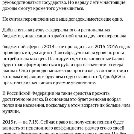
руководствоваться государство. Но наряду с этим настоящие
доходы смогут кроме того уменьшиться.
Не считая перечисленных выше догадок, имеется еще одно.
Дабы снять нагрузку с федерального и региональных
бюджетов, индексацию заработной платы другого персонала
бюджетной сферы в 2014 г. не проводить, а в 2015-2016 годах
проводить индексацию с 1 октября, учитывая уровень роста
потребительских цен.
Планируется, что накопленные баллы
будут трансформироваться в рубли при назначении размера
выплат. Они приводят множество прогнозов, в соответствии с
которым инфляция в будущем году составит от 4,7 до 6,8% и
практически съест анонсируемое увеличение.
В Российской Федерации на такие средства прожить
достаточно не легко. В основном это будет женская добрая
половина населения, поскольку в этом возрасте их больше, чем
мужчин.
2015 г. — на 7,1%. Сейчас право на получение пенсии будет
зависеть от пенсионного коэффициента, размер его со своей
стороны будет зависеть от возраста, зарплаты и стажа. Но, без