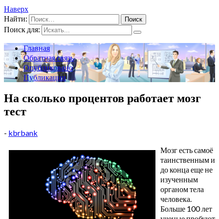
Наверх
Найти:
Поиск для:
Главная
Обратная связь
Опубликовано
Публикации
На сколько процентов работает мозг
тест
-
kbrbank
Мозг есть самоё
таинственным и
до конца еще не
изученным
органом тела
человека.
Больше 100 лет
ученые пробуют