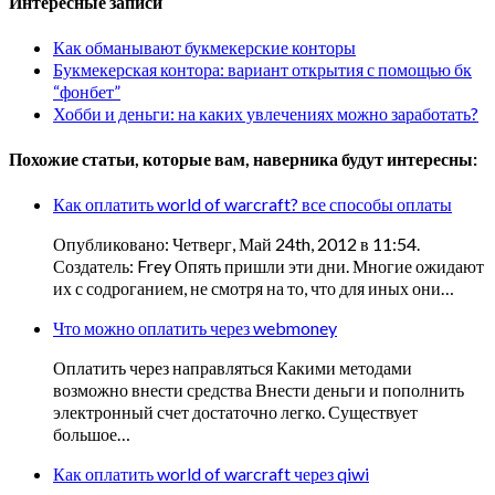
Интересные записи
Как обманывают букмекерские конторы
Букмекерская контора: вариант открытия с помощью бк
“фонбет”
Хобби и деньги: на каких увлечениях можно заработать?
Похожие статьи, которые вам, наверника будут интересны:
Как оплатить world of warcraft? все способы оплаты
Опубликовано: Четверг, Май 24th, 2012 в 11:54.
Создатель: Frey Опять пришли эти дни. Многие ожидают
их с содроганием, не смотря на то, что для иных они…
Что можно оплатить через webmoney
Оплатить через направляться Какими методами
возможно внести средства Внести деньги и пополнить
электронный счет достаточно легко. Существует
большое…
Как оплатить world of warcraft через qiwi