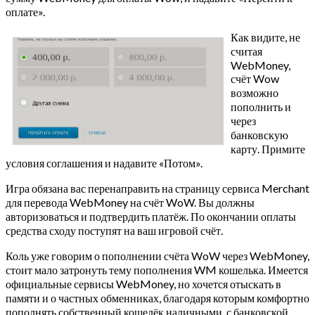
оплате».
Как видите, не
считая
WebMoney,
счёт Wow
возможно
пополнить и
через
банковскую
карту. Примите
условия соглашения и надавите «Потом».
Игра обязана вас перенаправить на страницу сервиса Merchant
для перевода WebMoney на счёт WoW. Вы должны
авторизоваться и подтвердить платёж. По окончании оплаты
средства сходу поступят на ваш игровой счёт.
Коль уже говорим о пополнении счёта WoW через WebMoney,
стоит мало затронуть тему пополнения WM кошелька. Имеется
официальные сервисы WebMoney, но хочется отыскать в
памяти и о частных обменниках, благодаря которым комфортно
пополнять собственный кошелёк наличными, с банковской