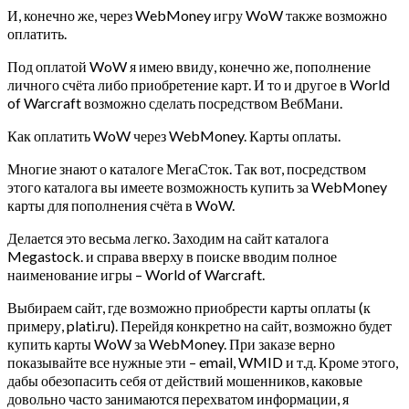
И, конечно же, через WebMoney игру WoW также возможно
оплатить.
Под оплатой WoW я имею ввиду, конечно же, пополнение
личного счёта либо приобретение карт. И то и другое в World
of Warcraft возможно сделать посредством ВебМани.
Как оплатить WoW через WebMoney. Карты оплаты.
Многие знают о каталоге МегаСток. Так вот, посредством
этого каталога вы имеете возможность купить за WebMoney
карты для пополнения счёта в WoW.
Делается это весьма легко. Заходим на сайт каталога
Megastock. и справа вверху в поиске вводим полное
наименование игры – World of Warcraft.
Выбираем сайт, где возможно приобрести карты оплаты (к
примеру, plati.ru). Перейдя конкретно на сайт, возможно будет
купить карты WoW за WebMoney. При заказе верно
показывайте все нужные эти – email, WMID и т.д. Кроме этого,
дабы обезопасить себя от действий мошенников, каковые
довольно часто занимаются перехватом информации, я