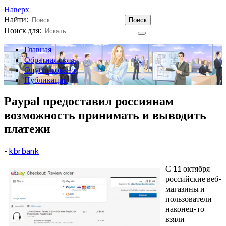
Наверх
Найти:
Поиск для:
Главная
Обратная связь
Опубликовано
Публикации
Paypal предоставил россиянам
возможность принимать и выводить
платежи
-
kbrbank
С 11 октября
российские веб-
магазины и
пользователи
наконец-то
взяли