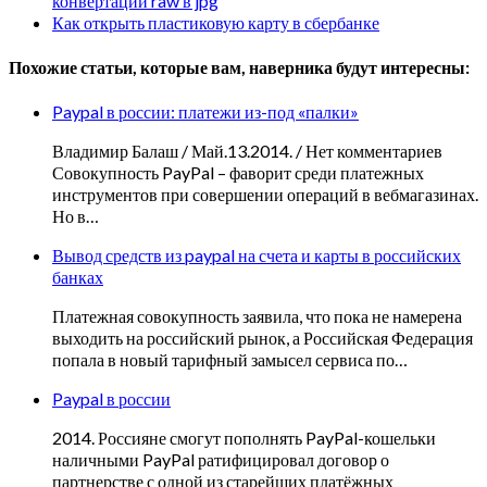
конвертации raw в jpg
Как открыть пластиковую карту в сбербанке
Похожие статьи, которые вам, наверника будут интересны:
Paypal в россии: платежи из-под «палки»
Владимир Балаш / Май.13.2014. / Нет комментариев
Совокупность PayPal – фаворит среди платежных
инструментов при совершении операций в вебмагазинах.
Но в…
Вывод средств из paypal на счета и карты в российских
банках
Платежная совокупность заявила, что пока не намерена
выходить на российский рынок, а Российская Федерация
попала в новый тарифный замысел сервиса по…
Paypal в россии
2014. Россияне смогут пополнять PayPal-кошельки
наличными PayPal ратифицировал договор о
партнерстве с одной из старейших платёжных