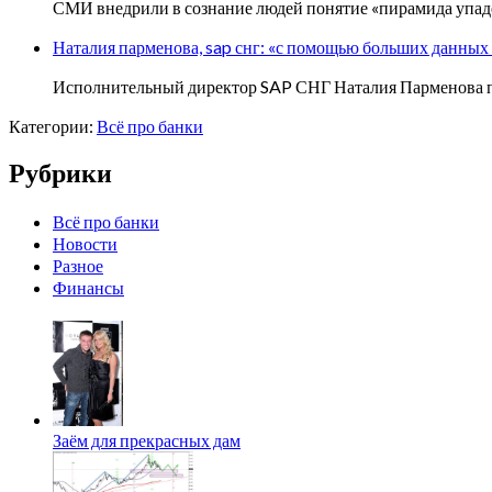
СМИ внедрили в сознание людей понятие «пирамида упадёт
Наталия парменова, sap снг: «с помощью больших данных
Исполнительный директор SAP СНГ Наталия Парменова пов
Категории:
Всё про банки
Рубрики
Всё про банки
Новости
Разное
Финансы
Заём для прекрасных дам