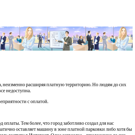
да, неизменно расширяя платную территорию. Но людям до сих
все недоступна.
неприятности с оплатой.
 оплаты. Тем более, что город заботливо создал для нас
атично оставляет машину в зоне платной парковки либо хотя бы
ому доступу в Интернет. Одна загвоздка – приложение до сих