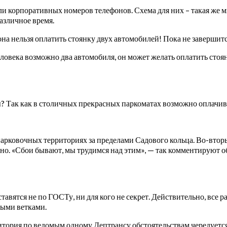
ли корпоративных номеров телефонов. Схема для них – такая же м
различное время.
на нельзя оплатить стоянку двух автомобилей! Пока не завершитс
человека возможно два автомобиля, он может желать оплатить сто
ты? Так как в столичных прекрасных паркоматах возможно оплачив
парковочных территориях за пределами Садового кольца. Во-вторых
о. «Сбои бывают, мы трудимся над этим», — так комментируют 
вятся не по ГОСТу, ни для кого не секрет. Действительно, все ра
ными ветками.
рритория по ведомым одному Дептрансу обстоятельствам чередуетс