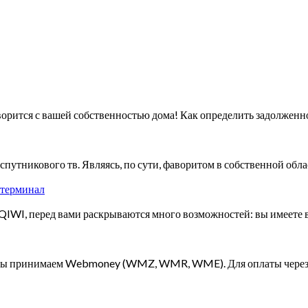
 творится с вашей собственностью дома! Как определить задолжен
путникового тв. Являясь, по сути, фаворитом в собственной обл
з терминал
IWI, перед вами раскрываются много возможностей: вы имеете в
ент мы принимаем Webmoney (WMZ, WMR, WME). Для оплаты че