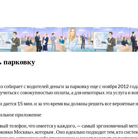
ь парковку
о собирает с водителей деньги за парковку еще с ноября 2012 го
учиться с совокупностью оплаты, а для некоторых эта услуга и во
и дается 15 мин. и за это время вы должны решить все вероятные 
бильное приложение
овый телефон, что имеется у каждого, — самый эргономичный метод
овки Москвы», которым . Оно идеально подходит тем, кто систем
 раньше, установил себе приложение и может радоваться постоянн