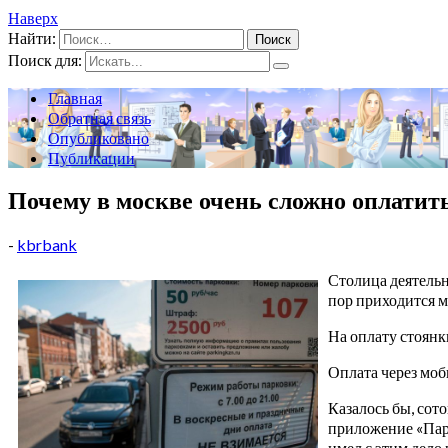
Наверх
Найти:
Поиск для:
Главная
Обратная связь
Опубликовано
Публикации
Почему в москве очень сложно оплатит
-
kbrbank
Столица деятельн
пор приходится м
На оплату стоянк
Оплата через мо
Казалось бы, сот
приложение «Парк
имел с этим дело