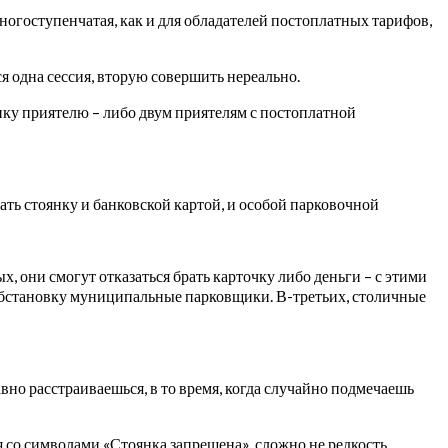
ногоступенчатая, как и для обладателей постоплатных тарифов,
я одна сессия, вторую совершить нереально.
янку приятелю – либо двум приятелям с постоплатной
ать стоянку и банковской картой, и особой парковочной
, они смогут отказаться брать карточку либо деньги – с этими
обстановку муниципальные парковщики. В-третьих, столичные
вно расстраиваешься, в то время, когда случайно подмечаешь
я со символами «Стоянка запрещена», сложно не редкость