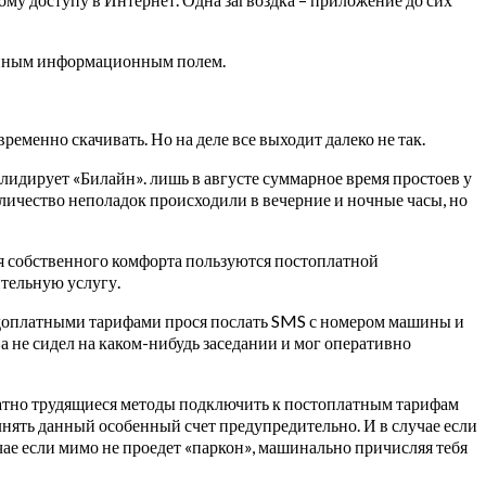
женным информационным полем.
ременно скачивать. Но на деле все выходит далеко не так.
лидирует «Билайн». лишь в августе суммарное время простоев у
оличество неполадок происходили в вечерние и ночные часы, но
ля собственного комфорта пользуются постоплатной
ительную услугу.
едоплатными тарифами прося послать SMS с номером машины и
а не сидел на каком-нибудь заседании и мог оперативно
ватно трудящиеся методы подключить к постоплатным тарифам
нять данный особенный счет предупредительно. И в случае если
учае если мимо не проедет «паркон», машинально причисляя тебя