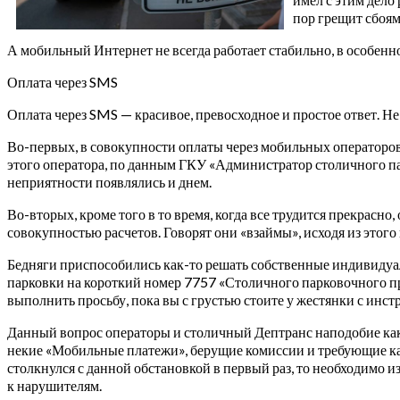
пор грещит сбоям
А мобильный Интернет не всегда работает стабильно, в особ
Оплата через SMS
Оплата через SMS — красивое, превосходное и простое ответ. Не 
Во-первых, в совокупности оплаты через мобильных операторов
этого оператора, по данным ГКУ «Администратор столичного пар
неприятности появлялись и днем.
Во-вторых, кроме того в то время, когда все трудится прекрас
совокупностью расчетов. Говорят они «взаймы», исходя из этого
Бедняги приспособились как-то решать собственные индивидуа
парковки на короткий номер 7757 «Столичного парковочного прос
выполнить просьбу, пока вы с грустью стоите у жестянки с инст
Данный вопрос операторы и столичный Дептранс наподобие как
некие «Мобильные платежи», берущие комиссии и требующие как
столкнулся с данной обстановкой в первый раз, то необходимо из
к нарушителям.