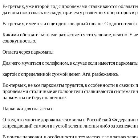
В-третьих, уже второй год с проблемами сталкиваются обладате
да и она показалась не сходу, причем у различных операторов в 
В-третьих, имеется и еще один коварный нюанс. С одного телефо
Какими обстоятельствами разъясняется это условие, неясно. У 
совокупностью.
Оплата через паркоматы
Для чего мучиться с телефоном, в случае если имеется паркома
картой с определенной суммой денег. Ага, разбежались.
Во-первых, не все паркоматы трудятся, в особенности в свежих 
проблемами столичные автолюбители сталкиваются систематичн
паркоматы не берут наличные.
Парковки для глазастых
О том, что многие дорожные символы в Российской Федерации ста
запрещающий символ в густой зелени листвы либо за заснежен
В поиске парковки, в особенности в тех местах, где платная те