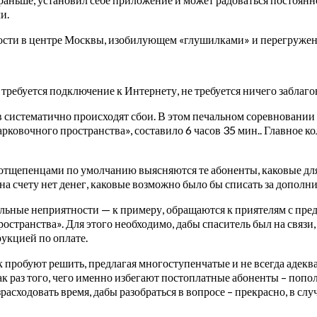
и.
енности в центре Москвы, изобилующем «глушилками» и перегру
требуется подключение к Интернету, не требуется ничего заблагов
 систематично происходят сбои. В этом печальном соревновании 
ковочного пространства», составило 6 часов 35 мин.. Главное к
но, отщепенцами по умолчанию выясняются те абоненты, каковые д
 на счету нет денег, каковые возможно было бы списать за дополн
льные неприятности — к примеру, обращаются к приятелям с пр
транства». Для этого необходимо, дабы спаситель был на связи, 
рукцией по оплате.
 пробуют решить, предлагая многоступенчатые и не всегда адек
 раз того, чего именно избегают постоплатные абоненты – попол
расходовать время, дабы разобраться в вопросе – прекрасно, в сл