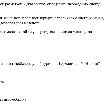
ной разметкой. Дабы об этом определить, необходимо иногда
ей. Лишь вот небольшой шрифт на табличках с инструкцией и,
дозревал себя в слепоте.
 символ – к той ли улице, где вы покинули машину, он
per-intermediate, глупый турист из Германии либо Италии?
ом.
мер автомобили?