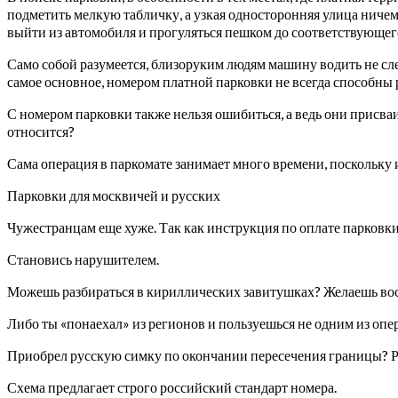
подметить мелкую табличку, а узкая односторонняя улица ничем
выйти из автомобиля и прогуляться пешком до соответствующег
Само собой разумеется, близоруким людям машину водить не сле
самое основное, номером платной парковки не всегда способны ра
С номером парковки также нельзя ошибиться, а ведь они присваи
относится?
Сама операция в паркомате занимает много времени, поскольку 
Парковки для москвичей и русских
Чужестранцам еще хуже. Так как инструкция по оплате парковки
Становись нарушителем.
Можешь разбираться в кириллических завитушках? Желаешь восп
Либо ты «понаехал» из регионов и пользуешься не одним из опе
Приобрел русскую симку по окончании пересечения границы? Ра
Схема предлагает строго российский стандарт номера.