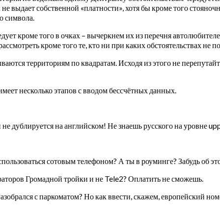
 не выдает собственной «платности», хотя бы кроме того стояноч
о символа.
дует кроме того в очках – вычеркнем их из перечня автолюбител
ссмотреть кроме того те, кто ни при каких обстоятельствах не по
ваются территориям по квадратам. Исходя из этого не перепутайте
имеет несколько этапов с вводом бессчётных данных.
 не дублируется на английском! Не знаешь русского на уровне up
ользоваться сотовым телефоном? А ты в роуминге? Забудь об эт
раторов Громадной тройки и не Tele2? Оплатить не сможешь.
зобрался с паркоматом? Но как ввести, скажем, европейский но