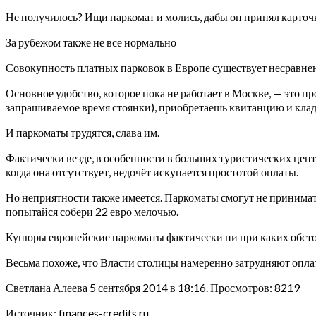
Не получилось? Ищи паркомат и молись, дабы он принял карточ
За рубежом также не все нормально
Совокупность платных парковок в Европе существует несравнен
Основное удобство, которое пока не работает в Москве, — это п
запрашиваемое время стоянки), приобретаешь квитанцию и клад
И паркоматы трудятся, слава им.
Фактически везде, в особенности в больших туристических центра
когда она отсутствует, недочёт искупается простотой оплаты.
Но неприятности также имеется. Паркоматы смогут не принимать
попытайся собери 22 евро мелочью.
Купюры европейские паркоматы фактически ни при каких обстоя
Весьма похоже, что Власти столицы намеренно затрудняют опла
Светлана Алеева 5 сентября 2014 в 18:16. Просмотров: 8219
Источник: finances-credits.ru