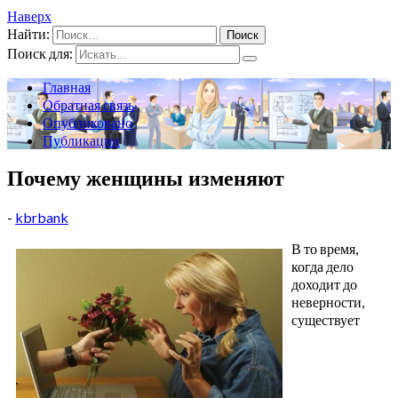
Наверх
Найти:
Поиск для:
Главная
Обратная связь
Опубликовано
Публикации
Почему женщины изменяют
-
kbrbank
В то время,
когда дело
доходит до
неверности,
существует