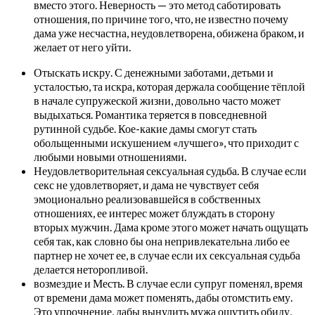
вместо этого. Неверность — это метод саботировать
отношения, по причине того, что, не известно почему
дама уже несчастна, неудовлетворена, обижена браком, и
желает от него уйти.
Отыскать искру. С денежными заботами, детьми и
усталостью, та искра, которая держала сообщение тёплой
в начале супружеской жизни, довольно часто может
выдыхаться. Романтика теряется в повседневной
рутинной судьбе. Кое-какие дамы смогут стать
обольщенными искушением «лучшего», что приходит с
любыми новыми отношениями.
Неудовлетворительная сексуальная судьба. В случае если
секс не удовлетворяет, и дама не чувствует себя
эмоционально реализовавшейся в собственных
отношениях, ее интерес может блуждать в сторону
вторых мужчин. Дама кроме этого может начать ощущать
себя так, как словно бы она непривлекательна либо ее
партнер не хочет ее, в случае если их сексуальная судьба
делается неторопливой.
возмездие и Месть. В случае если супруг поменял, время
от времени дама может поменять, дабы отомстить ему.
Это упрочнение, дабы вынудить мужа ощутить обиду,