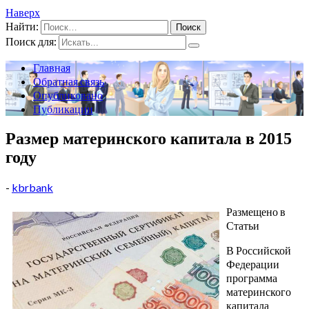
Наверх
Найти:
Поиск для:
Главная
Обратная связь
Опубликовано
Публикации
Размер материнского капитала в 2015
году
-
kbrbank
Размещено в
Статьи
В Российской
Федерации
программа
материнского
капитала