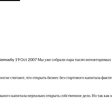
ennadiy 19 Oct 2007 Мы уже собрали пара тысяч неповторимых 
огие считают, что открыть бизнес без стартового капитала фактич
чального капитала нереально открыть собственное дело. Но так к