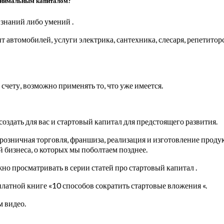
минимальным капиталом?
 знаний либо умений .
 автомобилей, услуги электрика, сантехника, слесаря, репетиторс
счету, возможно применять то, что уже имеется.
создать для вас и стартовый капитал для предстоящего развития.
 розничная торговля, франшиза, реализация и изготовление прод
бизнеса, о которых мы поболтаем позднее.
жно просматривать в серии статей про стартовый капитал .
платной книге «10 способов сократить стартовые вложения «.
м видео.