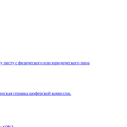
у листу с физического или юридического лица
нская справка шоферской комиссии.
ли 60%?