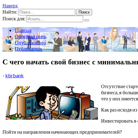
Наверх
Найти:
Поиск для:
Главная
Обратная связь
Опубликовано
Публикации
С чего начать свой бизнес с минималь
-
kbrbank
Отсутствие старт
бизнеса, в больш
что у них имеется
Как раз исходя и
Инвестировать в 
Пойти на направления начинающих предпринимателей?