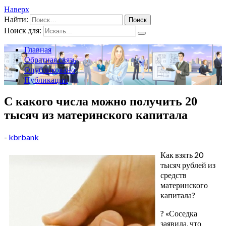
Наверх
Найти:
Поиск для:
Главная
Обратная связь
Опубликовано
Публикации
С какого числа можно получить 20
тысяч из материнского капитала
-
kbrbank
Как взять 20
тысяч рублей из
средств
материнского
капитала?
? «Соседка
заявила, что